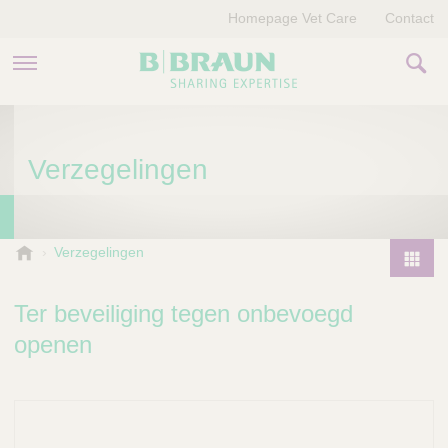
Homepage Vet Care
Contact
PRODUCTEN EN THERAPIEËN
Verzegelingen
OVER ONS
VERHALEN
B
Verzegelingen
.
CONTACT
P
B
r
Ter beveiliging tegen onbevoegd
r
o
a
openen
d
u
u
n
V
c
e
t
t