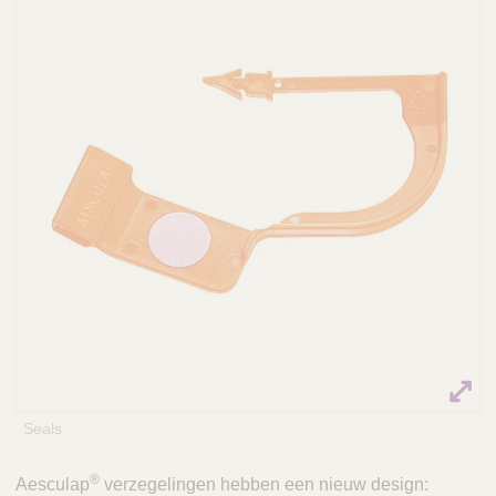
Q
C
u
a
i
r
c
e
k
F
i
n
d
e
r
Seals
®
Aesculap
verzegelingen hebben een nieuw design: