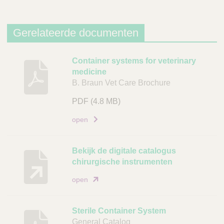
Gerelateerde documenten
B
Container systems for veterinary
medicine
e
B. Braun Vet Care Brochure
s
c
PDF
(4.8 MB)
h
open
r
i
j
Bekijk de digitale catalogus
v
chirurgische instrumenten
i
open
n
g
Sterile Container System
D
General Catalog
o