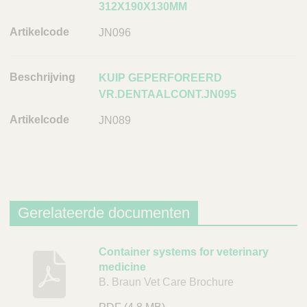
312X190X130MM
JN096
KUIP GEPERFOREERD
VR.DENTAALCONT.JN095
JN089
Gerelateerde documenten
B
Container systems for veterinary
medicine
e
B. Braun Vet Care Brochure
s
c