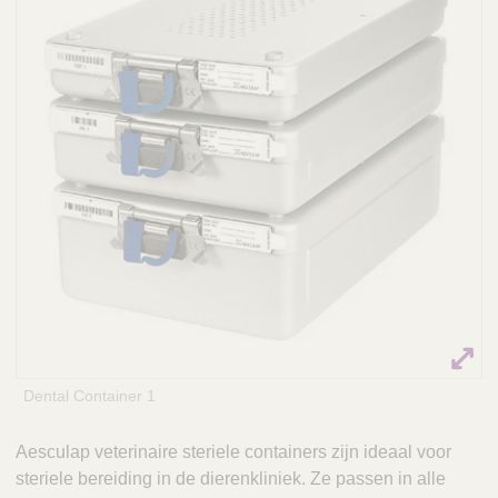
Q
C
u
a
i
r
c
e
k
F
i
n
d
e
r
Dental Container 1
Aesculap veterinaire steriele containers zijn ideaal voor
steriele bereiding in de dierenkliniek. Ze passen in alle