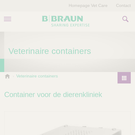
Homepage Vet Care
Contact
PRODUCTEN EN THERAPIEËN
Veterinaire containers
OVER ONS
VERHALEN
B
Veterinaire containers
.
CONTACT
P
B
r
Container voor de dierenkliniek
r
o
a
d
u
u
n
V
c
e
t
t