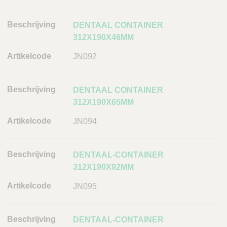
t
i
DENTAAL CONTAINER
k
312X190X46MM
e
l
JN092
c
o
DENTAAL CONTAINER
d
312X190X65MM
e
JN094
L
i
n
DENTAAL-CONTAINER
k
312X190X92MM
JN095
DENTAAL-CONTAINER