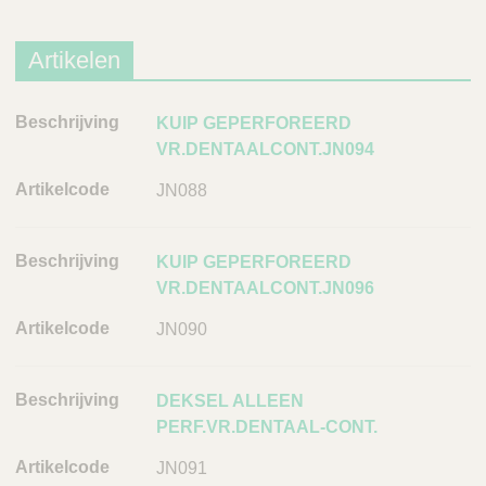
Artikelen
B
KUIP GEPERFOREERD
e
VR.DENTAALCONT.JN094
s
JN088
c
h
r
KUIP GEPERFOREERD
i
VR.DENTAALCONT.JN096
j
JN090
v
i
n
DEKSEL ALLEEN
g
PERF.VR.DENTAAL-CONT.
A
JN091
r