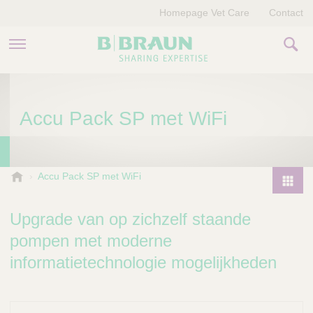
Homepage Vet Care
Contact
PRODUCTEN EN THERAPIEËN
Accu Pack SP met WiFi
OVER ONS
VERHALEN
B
Accu Pack SP met WiFi
.
CONTACT
P
B
r
Upgrade van op zichzelf staande
r
o
a
pompen met moderne
d
u
informatietechnologie mogelijkheden
u
n
V
c
e
t
t