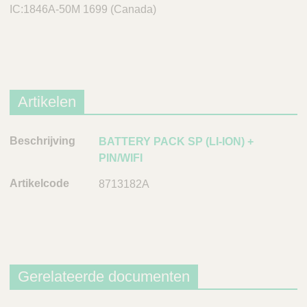
IC:1846A-50M 1699 (Canada)
Artikelen
B
BATTERY PACK SP (LI-ION) +
e
PIN/WIFI
s
8713182A
c
h
r
i
j
v
Gerelateerde documenten
i
n