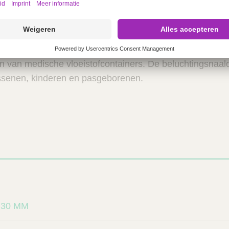
n latex of natuurlijk rubber.
k
eeftijdsgerelateerde beperkingen, aangezien het product
ten van medische vloeistofcontainers. De beluchtingsnaa
ssenen, kinderen en pasgeborenen.
 30 MM