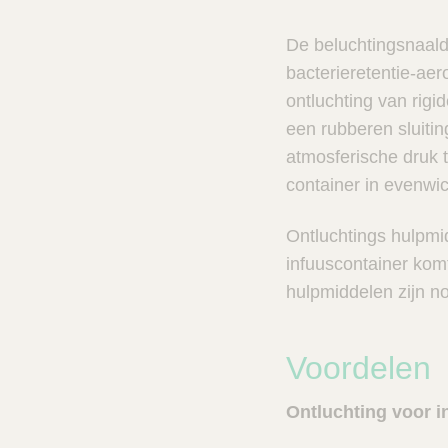
n
c
V
t
De beluchtingsnaald
e
s
t
bacterieretentie-aero
n
C
ontluchting van rigi
e
a
een rubberen sluiti
r
l
e
z
atmosferische druk 
o
container in evenwi
e
k
Ontluchtings hulpmid
e
infuuscontainer kom
r
hulpmiddelen zijn no
Voordelen
Ontluchting voor i