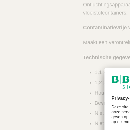
Ontluchtingsapparaa
vloeistofcontainers.
Contaminatievrije 
Maakt een verontrei
Technische gegev
1,1 x 30 mm naa
1,2 µm nonwove
Houdbaarheid:
Bevat geen B
Niet gemaakt
Niet gemaakt 