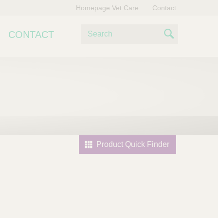
Homepage Vet Care
Contact
Z
CONTACT
o
S
e
e
k
e
a
n
r
c
h
Product Quick Finder