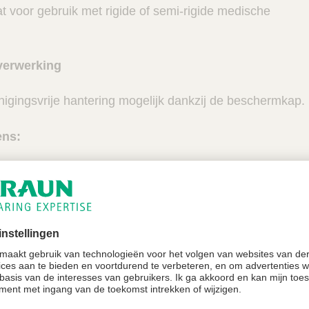
t voor gebruik met rigide of semi-rigide medische
verwerking
nigingsvrije hantering mogelijk dankzij de beschermkap.
ens:
ld met aerosolfilter dat bacteriën vasthoudt
n nylon filter
 60 maanden
PA
 met DEHP
van PVC