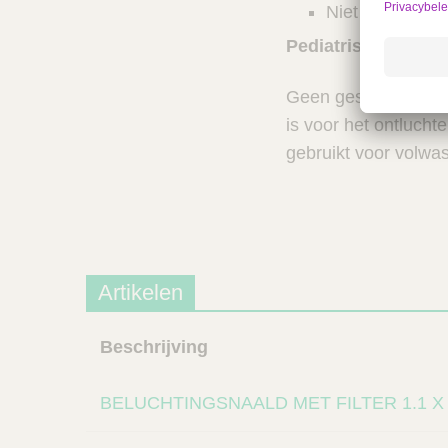
Niet gemaakt va
Pediatrisch gebrui
Geen geslachts- of l
is voor het ontluch
gebruikt voor volwa
Artikelen
Beschrijving
BELUCHTINGSNAALD MET FILTER 1.1 X