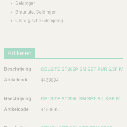
Seldinger
Braunule, Seldinger
Chirurgische uitsnijding
Artikelen
B
CELSITE ST205P SM SET PUR 6,5F IV
e
4430894
s
c
h
CELSITE ST205L SM SET SIL 8,5F IV
r
4430895
i
j
v