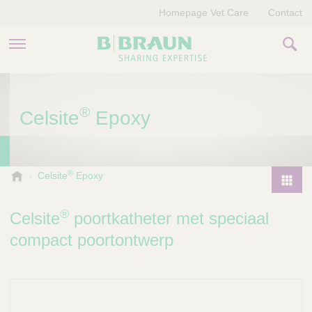
Homepage Vet Care
Contact
PRODUCTEN EN THERAPIEËN
®
Celsite
Epoxy
OVER ONS
VERHALEN
®
B
Celsite
Epoxy
.
CONTACT
P
B
r
®
Celsite
poortkatheter met speciaal
r
o
a
compact poortontwerp
d
u
u
n
V
c
e
t
t