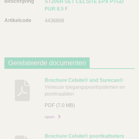
ST205H SET CELSITE EPX PTGD
i
PUR 8.5 F
n
g
4436806
A
r
t
i
k
Gerelateerde documenten
e
l
B
Brochure Celsite® and Surecan®
c
Veneuze toegangspoortsystemen en
e
o
poortnaalden
s
d
c
e
PDF
(7.0 MB)
h
L
open
r
i
i
n
j
Brochure Celsite® poortkatheters
k