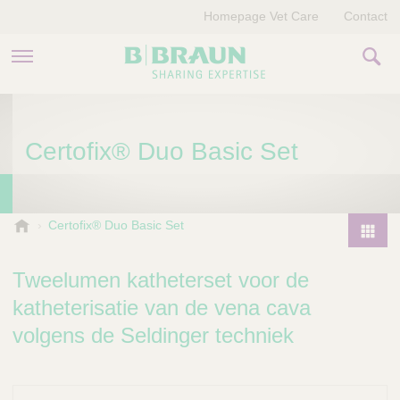
Homepage Vet Care
Contact
PRODUCTEN EN THERAPIEËN
Certofix® Duo Basic Set
OVER ONS
VERHALEN
B
Certofix® Duo Basic Set
.
CONTACT
P
B
r
Tweelumen katheterset voor de
r
o
a
katheterisatie van de vena cava
d
u
volgens de Seldinger techniek
u
n
V
c
e
t
t