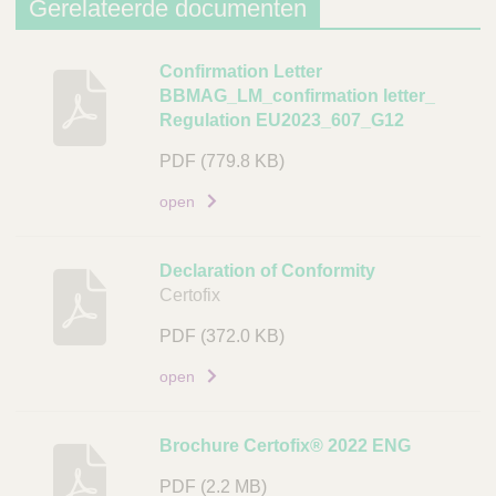
Gerelateerde documenten
c
o
B
Confirmation Letter
d
BBMAG_LM_confirmation letter_
e
e
Regulation EU2023_607_G12
s
L
c
PDF
(779.8 KB)
i
h
n
open
r
k
i
j
Declaration of Conformity
v
Certofix
i
PDF
(372.0 KB)
n
g
open
D
o
Brochure Certofix® 2022 ENG
c
u
PDF
(2.2 MB)