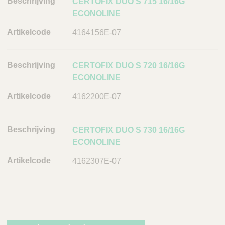
B
CERTOFIX DUO S 715 16/16G
e
ECONOLINE
s
4164156E-07
c
h
r
CERTOFIX DUO S 720 16/16G
i
ECONOLINE
j
4162200E-07
v
i
n
CERTOFIX DUO S 730 16/16G
g
ECONOLINE
A
4162307E-07
r
t
i
k
e
l