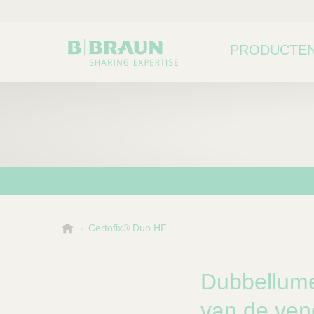
PRODUCTEN
B
Certofix® Duo HF
Kies een categorie of su
P
.
r
B
o
r
Dubbellumen
a
d
u
van de ven
u