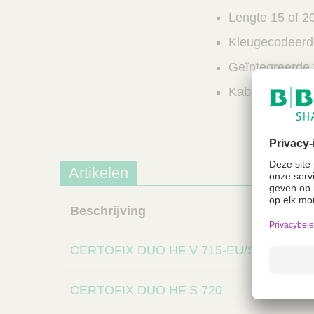
Lengte 15 of 2
Kleugecodeerde
Geïntegreerde f
Kabel voor intr
Artikelen
Beschrijving
CERTOFIX DUO HF V 715-EU/SA
CERTOFIX DUO HF S 720