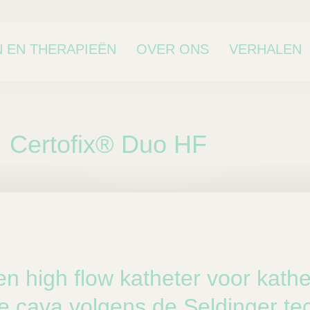
 EN THERAPIEËN
OVER ONS
VERHALEN
Certofix® Duo HF
bcategorie
 high flow katheter voor kathet
e cava volgens de Seldinger te