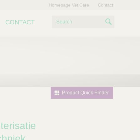
Homepage Vet Care
Contact
Z
CONTACT
o
S
e
e
k
e
a
n
r
c
h
Product Quick Finder
erisatie
chniek,