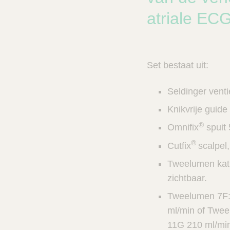
n
c
V
atriale ECG
t
e
s
t
n
C
e
a
Set bestaat uit:
r
l
e
z
Seldinger venti
o
e
Knikvrije guide 
k
®
Omnifix
spuit 
e
r
®
Cutfix
scalpel,
Tweelumen kath
zichtbaar.
Tweelumen 7F: 
ml/min of Twee
11G 210 ml/mi