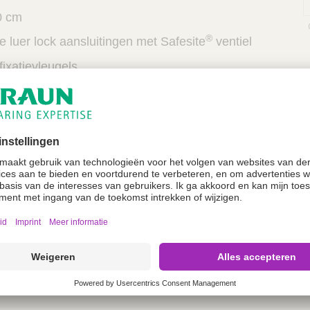
0 cm
®
 luer lock aansluitingen met Safesite
ventiel
ixatievleugels
a-atriale ECG