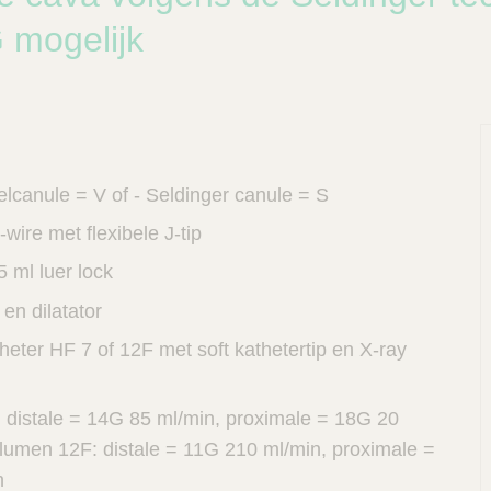
 mogelijk
elcanule = V of - Seldinger canule = S
-wire met flexibele J-tip
5 ml luer lock
 en dilatator
eter HF 7 of 12F met soft kathetertip en X-ray
distale = 14G 85 ml/min, proximale = 18G 20
lumen 12F: distale = 11G 210 ml/min, proximale =
n