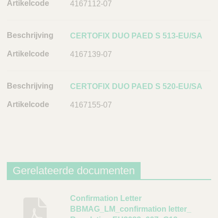
i
4167112-07
k
e
CERTOFIX DUO PAED S 513-EU/SA
l
c
4167139-07
o
d
e
CERTOFIX DUO PAED S 520-EU/SA
L
4167155-07
i
n
k
Gerelateerde documenten
B
Confirmation Letter
BBMAG_LM_confirmation letter_
e