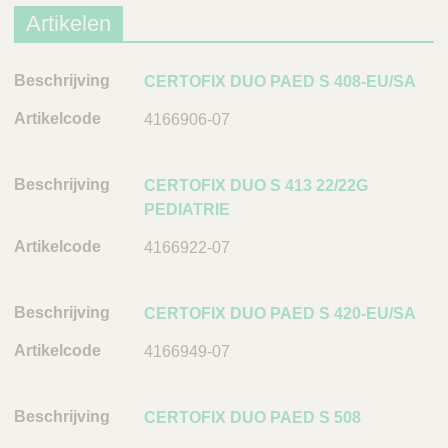
Artikelen
B
CERTOFIX DUO PAED S 408-EU/SA
e
4166906-07
s
c
h
CERTOFIX DUO S 413 22/22G
r
PEDIATRIE
i
4166922-07
j
v
i
CERTOFIX DUO PAED S 420-EU/SA
n
g
4166949-07
A
r
CERTOFIX DUO PAED S 508
t