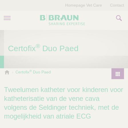
Homepage Vet Care
Contact
PRODUCTEN EN THERAPIEËN
®
Certofix
Duo Paed
OVER ONS
VERHALEN
®
B
Certofix
Duo Paed
.
CONTACT
P
B
r
Tweelumen katheter voor kinderen voor
r
o
a
katheterisatie van de vene cava
d
u
volgens de Seldinger techniek, met de
u
n
V
c
mogelijkheid van atriale ECG
e
t
t