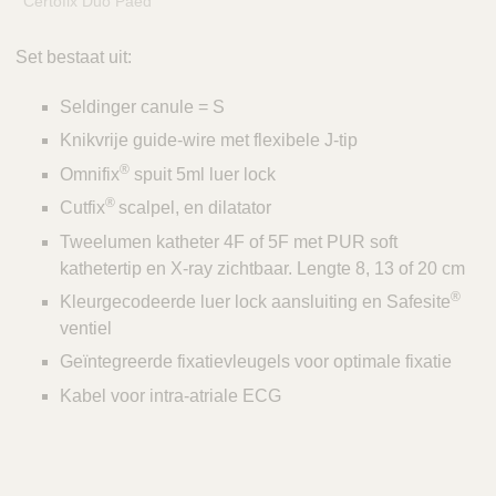
Certofix Duo Paed
Set bestaat uit:
Seldinger canule = S
Knikvrije guide-wire met flexibele J-tip
®
Omnifix
spuit 5ml luer lock
®
Cutfix
scalpel, en dilatator
Tweelumen katheter 4F of 5F met PUR soft
kathetertip en X-ray zichtbaar. Lengte 8, 13 of 20 cm
®
Kleurgecodeerde luer lock aansluiting en Safesite
ventiel
Geïntegreerde fixatievleugels voor optimale fixatie
Kabel voor intra-atriale ECG