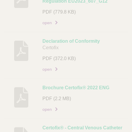
Regulation EU2023_607_G12
s
c
PDF
(779.8 KB)
h
open
r
i
j
Declaration of Conformity
v
Certofix
i
PDF
(372.0 KB)
n
g
open
D
o
Brochure Certofix® 2022 ENG
c
u
PDF
(2.2 MB)
m
open
e
n
t
Certofix® - Central Venous Catheter