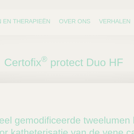
 EN THERAPIEËN
OVER ONS
VERHALEN
®
Certofix
protect Duo HF
bcategorie
ieel gemodificeerde tweelumen 
or katheterisatie van de vene 