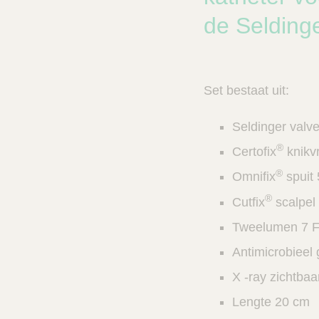
n
c
V
de Seldinge
t
e
s
t
n
C
e
a
Set bestaat uit:
r
l
e
z
Seldinger valv
o
e
®
Certofix
knikvr
k
®
Omnifix
spuit 
e
r
®
Cutfix
scalpel 
Tweelumen 7 F 
Antimicrobieel
X -ray zichtbaa
Lengte 20 cm