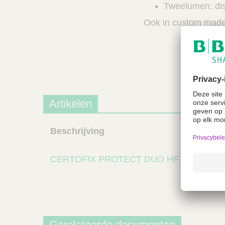
Tweelumen: dis
Ook in custom made
Artikelen
Beschrijving
CERTOFIX PROTECT DUO HF V 720-EU/
Gerelateerde documenten