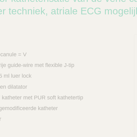
r techniek, atriale ECG mogelij
ecanule = V
ije guide-wire met flexible J-tip
5 ml luer lock
en dilatator
katheter met PUR soft kathetertip
 gemodificeerde katheter
r