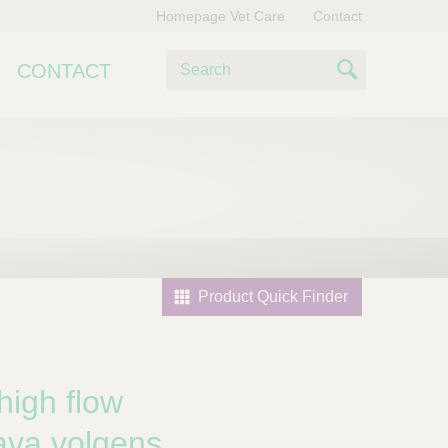
Homepage Vet Care
Contact
Z
CONTACT
o
S
e
e
k
e
a
n
r
c
h
Product Quick Finder
high flow
cava volgens