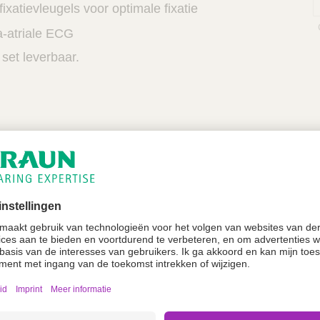
ixatievleugels voor optimale fixatie
a-atriale ECG
set leverbaar.
A
A
A