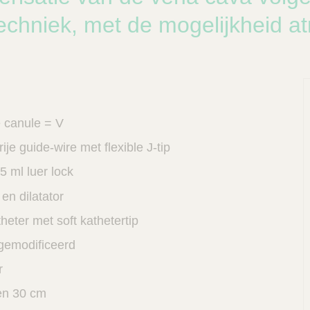
echniek, met de mogelijkheid a
e canule = V
ije guide-wire met flexible J-tip
5 ml luer lock
 en dilatator
eter met soft kathetertip
 gemodificeerd
r
en 30 cm