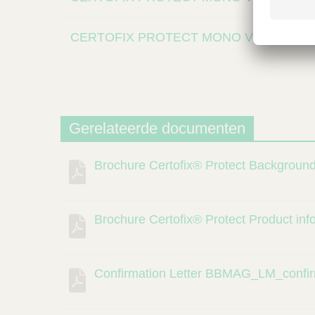
CERTOFIX PROTECT MONO V430-EU/S
Gerelateerde documenten
Brochure Certofix® Protect Backgrou
Beschrijving
Document
Link
Brochure Certofix® Protect Product in
Confirmation Letter BBMAG_LM_confir