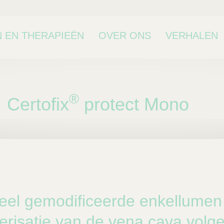
 EN THERAPIEËN
OVER ONS
VERHALEN
®
Certofix
protect Mono
bcategorie
ieel gemodificeerde enkellumen
erisatie van de vena cava volg