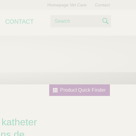
Homepage Vet Care
Contact
Z
CONTACT
o
S
e
e
k
e
a
n
r
c
h
Product Quick Finder
 katheter
ens de