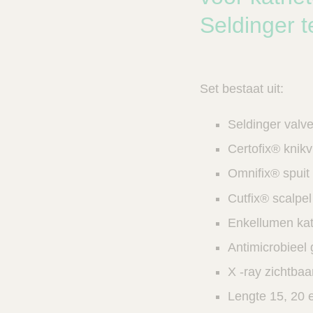
n
c
V
Seldinger t
t
e
s
t
n
C
e
a
Set bestaat uit:
r
l
e
z
Seldinger valv
o
e
Certofix® knikvr
k
Omnifix® spuit 
e
r
Cutfix® scalpel
Enkellumen kath
Antimicrobieel
X -ray zichtbaa
Lengte 15, 20 