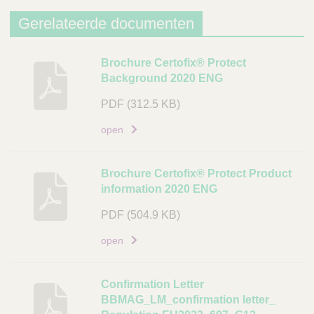
j
v
Gerelateerde documenten
i
n
B
Brochure Certofix® Protect
g
Background 2020 ENG
e
A
s
PDF
(312.5 KB)
r
c
t
h
open
i
r
k
i
Brochure Certofix® Protect Product
e
j
information 2020 ENG
l
v
c
i
PDF
(504.9 KB)
o
n
open
d
g
e
D
Confirmation Letter
L
o
BBMAG_LM_confirmation letter_
i
c