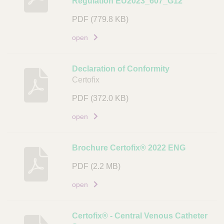
Regulation EU2023_607_G12
n
u
k
PDF
(779.8 KB)
m
e
open
n
t
Declaration of Conformity
L
Certofix
i
PDF
(372.0 KB)
n
k
open
Brochure Certofix® 2022 ENG
PDF
(2.2 MB)
open
Certofix® - Central Venous Catheter