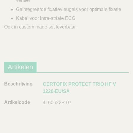
ventiel
Geïntegreerde fixatievleugels voor optimale fixatie
Kabel voor intra-atriale ECG
Ook in custom made set leverbaar.
Artikelen
B
CERTOFIX PROTECT TRIO HF V
e
1220-EU/SA
s
4160622P-07
c
h
r
i