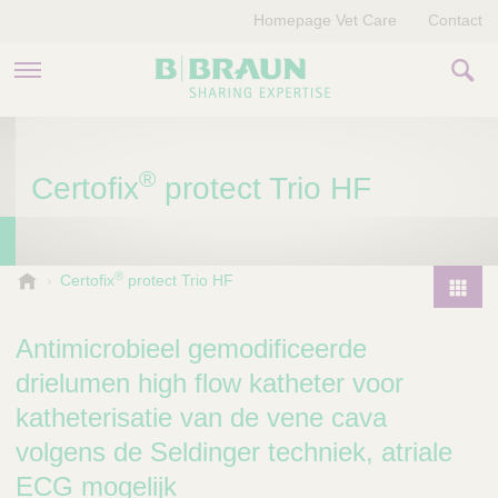
Homepage Vet Care
Contact
PRODUCTEN EN THERAPIEËN
®
Certofix
protect Trio HF
OVER ONS
VERHALEN
®
B
Certofix
protect Trio HF
.
CONTACT
P
B
r
Antimicrobieel gemodificeerde
r
o
a
drielumen high flow katheter voor
d
u
katheterisatie van de vene cava
u
n
V
c
volgens de Seldinger techniek, atriale
e
t
ECG mogelijk
t