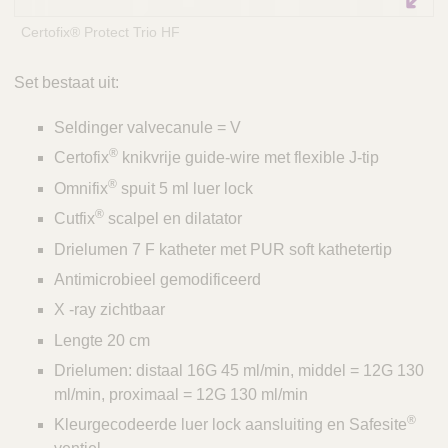
Certofix® Protect Trio HF
Set bestaat uit:
Seldinger valvecanule = V
®
Certofix
knikvrije guide-wire met flexible J-tip
®
Omnifix
spuit 5 ml luer lock
®
Cutfix
scalpel en dilatator
Drielumen 7 F katheter met PUR soft kathetertip
Antimicrobieel gemodificeerd
X -ray zichtbaar
Lengte 20 cm
Drielumen: distaal 16G 45 ml/min, middel = 12G 130
ml/min, proximaal = 12G 130 ml/min
®
Kleurgecodeerde luer lock aansluiting en Safesite