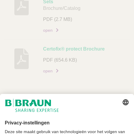
Sets
Brochure/Catalog
PDF
(2.7 MB)
open
Certofix® protect Brochure
PDF
(654.6 KB)
open
Niet alle producten zijn geregistreerd en goedgekeurd voor verkoop in alle
landen of regio's. De gebruiksindicaties kunnen ook per land en regio
verschillen. Neem contact op met uw landelijke vertegenwoordiger voor
productbeschikbaarheid en informatie. Productafbeeldingen zijn alleen ter
referentie.