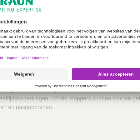
drukbestendig tot 2 bar.
 rood, blauw en wit
stuks
k
en gebruikt voor alle patiënten voor wie infuustherapie
leeftijdsbeperkingen. Combi-stoppers kunnen worden geb
ren en pasgeborenen.