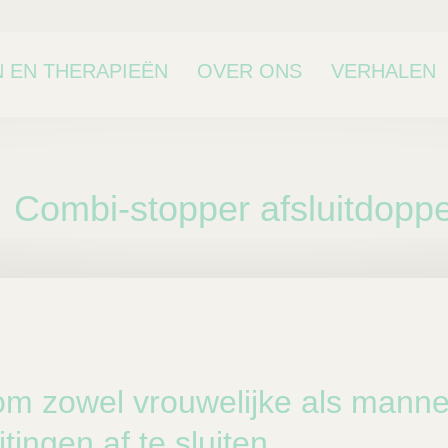
 EN THERAPIEËN
OVER ONS
VERHALEN
Combi-stopper afsluitdopp
bcategorie
om zowel vrouwelijke als mannel
tingen af te sluiten