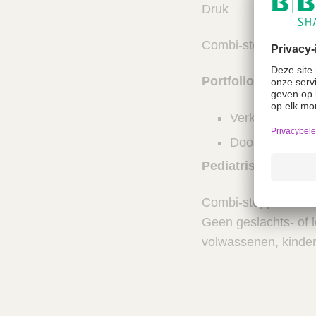
Druk
Combi-stoppers zijn 
Portfolio
Verkrijgbaar in
Doos van 100 
Pediatrisch gebrui
Combi-stoppers word
Geen geslachts- of 
volwassenen, kinde