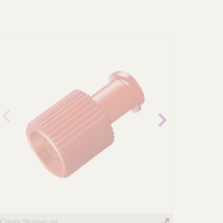
revio
Next
us
image
image
Combi Stopper rot
Combi-Stoppe