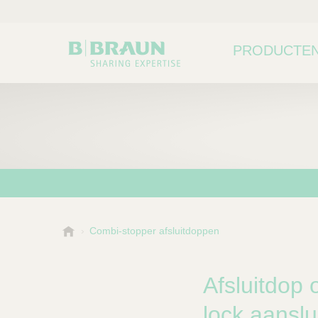
PRODUCTEN
B
Combi-stopper afsluitdoppen
Kies een categorie of su
P
.
r
B
o
r
Afsluitdop 
a
d
u
lock aanslui
u