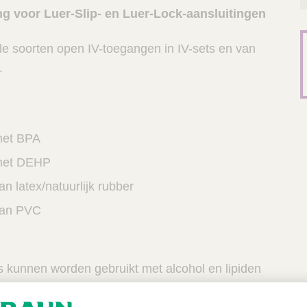
g voor Luer-Slip- en Luer-Lock-aansluitingen
alle soorten open IV-toegangen in IV-sets en van
.
met BPA
met DEHP
n latex/natuurlijk rubber
van PVC
 kunnen worden gebruikt met alcohol en lipiden
zijn niet-toxisch en niet-pyrogeen.