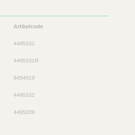
L
Artikelcode
i
n
4495101
k
4495101R
8454019
4495152
4495209