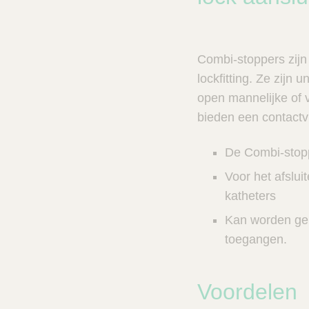
n
c
V
t
e
s
t
n
Combi-stoppers zijn 
C
e
a
lockfitting. Ze zijn u
r
l
open mannelijke of v
e
z
bieden een contactvr
o
e
De Combi-stopp
k
e
Voor het afslui
r
katheters
Kan worden geb
toegangen.
Voordelen