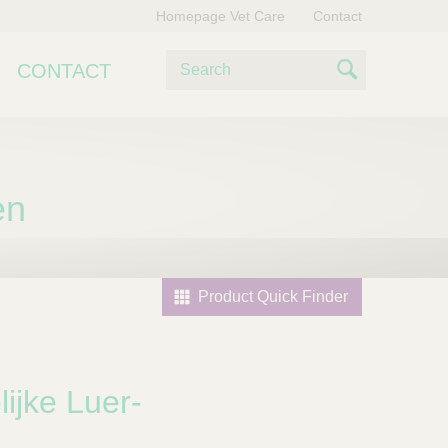
Homepage Vet Care
Contact
Z
CONTACT
o
S
e
e
k
e
a
n
en
r
c
h
Product Quick Finder
ijke Luer-