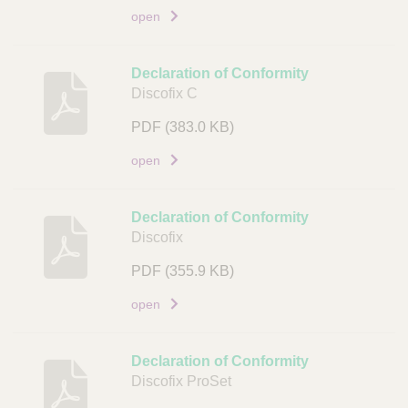
o
open
r
d
i
e
j
Declaration of Conformity
v
L
Discofix C
i
i
PDF
(383.0 KB)
n
n
g
k
open
D
o
Declaration of Conformity
c
Discofix
u
PDF
(355.9 KB)
m
e
open
n
t
Declaration of Conformity
L
Discofix ProSet
i