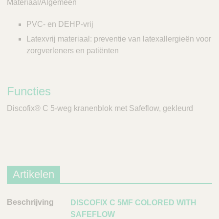
Materiaal/Algemeen
PVC- en DEHP-vrij
Latexvrij materiaal: preventie van latexallergieën voor
zorgverleners en patiënten
Functies
Discofix® C 5-weg kranenblok met Safeflow, gekleurd
Artikelen
B
DISCOFIX C 5MF COLORED WITH
e
SAFEFLOW