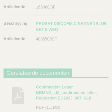
s
16608CSF
c
h
r
PROSET DISCOFIX C KRANENBLOK
i
SET 5-WEG
j
4085500SF
v
i
n
g
A
Gerelateerde documenten
r
t
i
B
Confirmation Letter
k
BBMAG_LM_confirmation letter_
e
e
Regulation EU2023_607_G10
s
l
c
PDF
(1.1 MB)
c
h