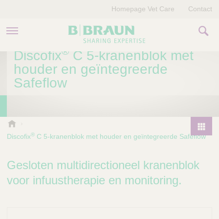
Homepage Vet Care
Contact
®
Discofix
C 5-kranenblok met
PRODUCTEN EN THERAPIEËN
houder en geïntegreerde
Safeflow
OVER ONS
VERHALEN
B
.
CONTACT
®
Discofix
C 5-kranenblok met houder en geïntegreerde Safeflow
P
B
r
r
o
Gesloten multidirectioneel kranenblok
a
d
u
voor infuustherapie en monitoring.
u
n
V
c
e
t
t