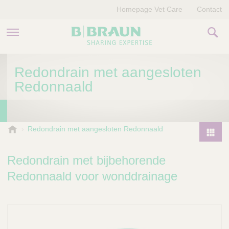
Homepage Vet Care
Contact
PRODUCTEN EN THERAPIEËN
Redondrain met aangesloten
Redonnaald
OVER ONS
VERHALEN
B
Redondrain met aangesloten Redonnaald
.
CONTACT
P
B
r
Redondrain met bijbehorende
r
o
a
Redonnaald voor wonddrainage
d
u
u
n
V
c
e
t
t