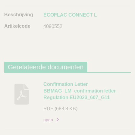
j
v
ECOFLAC CONNECT L
i
n
4090552
g
A
r
t
i
Gerelateerde documenten
k
e
B
Confirmation Letter
l
BBMAG_LM_confirmation letter_
e
c
Regulation EU2023_607_G11
s
o
c
d
PDF
(688.8 KB)
h
e
open
r
L
i
i
j