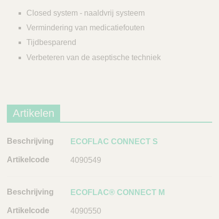
Closed system - naaldvrij systeem
Vermindering van medicatiefouten
Tijdbesparend
Verbeteren van de aseptische techniek
Artikelen
B
ECOFLAC CONNECT S
e
4090549
s
c
h
ECOFLAC® CONNECT M
r
4090550
i