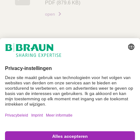
PDF
(879.6 KB)
open
Niet alle producten zijn geregistreerd en goedgekeurd voor verkoop in alle
landen of regio's. De gebruiksindicaties kunnen ook per land en regio
verschillen. Neem contact op met uw landelijke vertegenwoordiger voor
productbeschikbaarheid en informatie. Productafbeeldingen zijn alleen ter
referentie.
Imprint
Algemene gebruiksvoorwaarden
Privacyverklaring