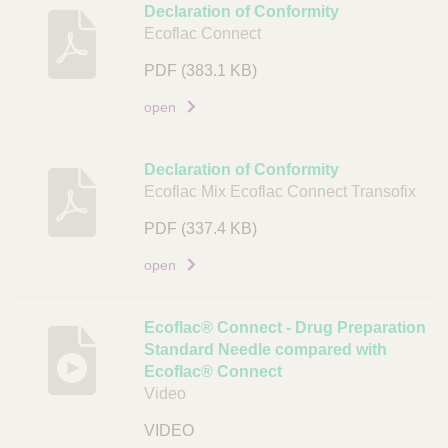
Declaration of Conformity
n
v
Ecoflac Connect
k
i
PDF
(383.1 KB)
n
g
open
D
o
Declaration of Conformity
c
Ecoflac Mix Ecoflac Connect Transofix
u
PDF
(337.4 KB)
m
e
open
n
t
Ecoflac® Connect - Drug Preparation
L
Standard Needle compared with
i
Ecoflac® Connect
n
Video
k
VIDEO