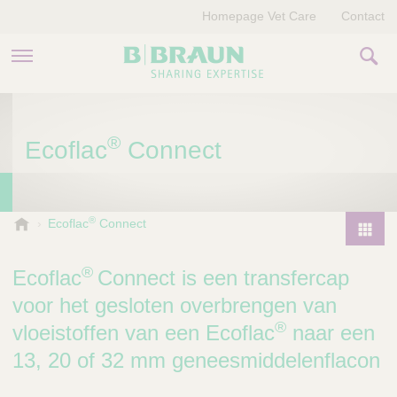
Homepage Vet Care
Contact
PRODUCTEN EN THERAPIEËN
®
Ecoflac
Connect
OVER ONS
VERHALEN
®
B
Ecoflac
Connect
.
CONTACT
P
B
r
®
Ecoflac
Connect is een transfercap
r
o
a
voor het gesloten overbrengen van
d
u
®
vloeistoffen van een Ecoflac
naar een
u
n
V
c
13, 20 of 32 mm geneesmiddelenflacon
e
t
t