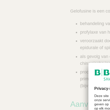
n
c
V
t
Gelofusine is een c
e
s
t
n
C
behandeling va
e
a
r
profylaxe van 
l
e
z
veroorzaakt doo
o
epidurale of sp
e
k
als gevolg van 
e
chirurgische in
r
procedures met 
primevloeistof 
(bijvoorbeeld h
Aanvullend