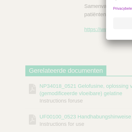
Samenvatting van 
patiëntenbijsluiter z
https://www.geneesm
Gerelateerde documenten
NP34018_0521 Gelofusine, oplossing vo
Beschrijving
Document
Link
(gemodificeerde vloeibare) gelatine
Instructions foruse
UF00100_0523 Handhabungshinweise
Instructions for use