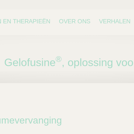
 EN THERAPIEËN
OVER ONS
VERHALEN
®
Gelofusine
, oplossing voo
bcategorie
umevervanging