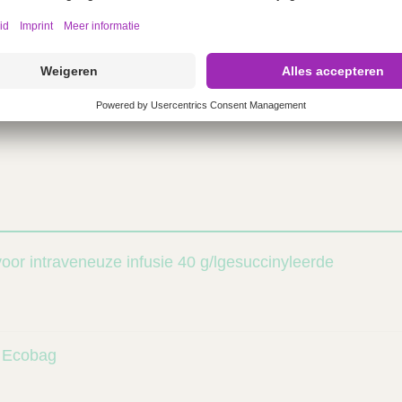
de productkenmerken (SmPC) en de
ijn terug te lezen via onderstaande link
iddeleninformatiebank.nl/nl/
or intraveneuze infusie 40 g/lgesuccinyleerde
 Ecobag