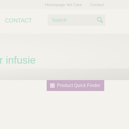
Homepage Vet Care
Contact
Z
CONTACT
o
S
e
e
k
e
a
n
r infusie
r
c
h
Product Quick Finder