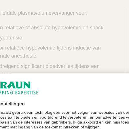
olloïdale plasmavolumevervanger voor:
n relatieve of absolute hypovolemie en shock
hypotensie
r relatieve hypovolemie tijdens inductie van
inale anesthesie
dreigend significant bloedverlies tijdens een
greep
extracorporale circulatie als onderdeel van
in combinatie met kristalloïde oplossingen
art longmachine)
e informatie