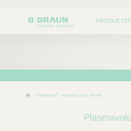
PRODUCTEN
®
B
Gelofusine
, oplossing voor infusie
Kies een categorie of su
P
.
r
B
o
r
Plasmavol
a
d
u
u