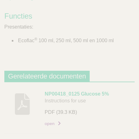
Functies
Presentaties:
®
Ecoflac
100 ml, 250 ml, 500 ml en 1000 ml
Gerelateerde documenten
B
NP00418_0125 Glucose 5%
Instructions for use
e
s
PDF
(39.3 KB)
c
h
open
r
i