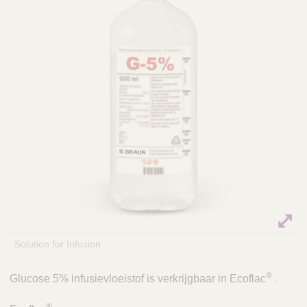
Q
C
u
a
i
r
c
e
k
F
i
n
d
e
r
Solution for Infusion
®
Glucose 5% infusievloeistof is verkrijgbaar in Ecoflac
.
®