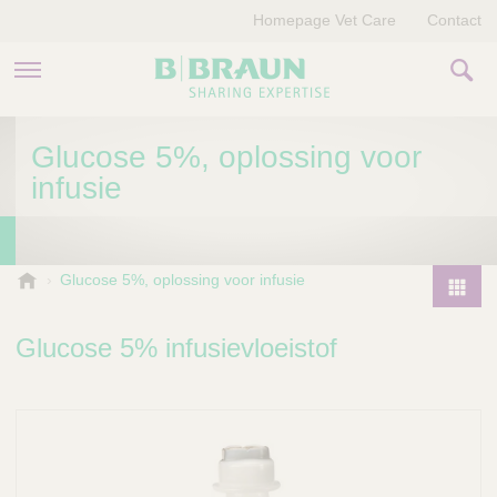
Homepage Vet Care
Contact
PRODUCTEN EN THERAPIEËN
Glucose 5%, oplossing voor
infusie
OVER ONS
VERHALEN
B
Glucose 5%, oplossing voor infusie
.
CONTACT
P
B
r
Glucose 5% infusievloeistof
r
o
a
d
u
u
n
V
c
e
t
t