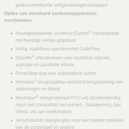
gedocumenteerde veiligheidseigenschappen
Opties van standaard aanbouwapparatuur,
voorbeelden
®
Naaldgebaseerde, luchtvrije Eurofix
injectieplaats
met handige veilige grijpplaat
Veilig, naaldloos injectieventiel SafeFlow
®
Discofix
afsluitkranen voor naaldloze injectie,
aspiratie en parallelle infusie
PrimeStop-dop voor automatisch vullen
®
Infuvalve
terugslagklep voorkomt terugstroming van
oplossingen en bloed
®
Neutrapur
slangmateriaal PVC-vrij (drukbestendig,
maar niet compatibel met pomp!) - halogeenvrij, bijv.
chloor, vrij van weekmakers
Verschillende slanglengtes voor een betere mobiliteit
van de zorgvrager en andere