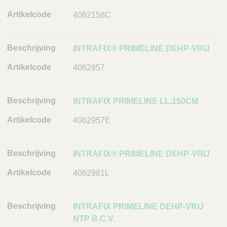
j
4062158C
v
i
n
INTRAFIX® PRIMELINE DEHP-VRIJ
g
4062957
A
r
t
INTRAFIX PRIMELINE LL,150CM
i
k
4062957E
e
l
INTRAFIX® PRIMELINE DEHP-VRIJ
c
o
4062981L
d
e
INTRAFIX PRIMELINE DEHP-VRIJ
L
NTP B.C.V.
i