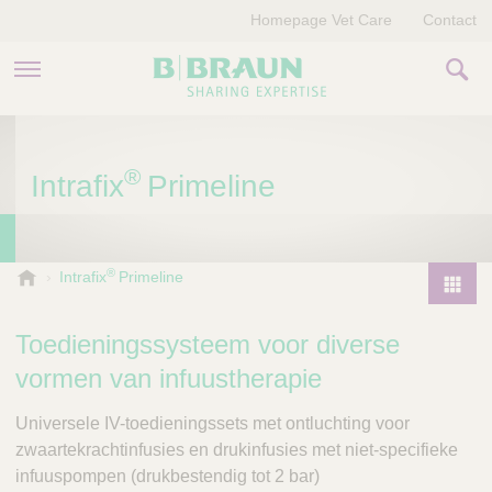
Homepage Vet Care
Contact
PRODUCTEN EN THERAPIEËN
®
Intrafix
Primeline
OVER ONS
VERHALEN
®
B
Intrafix
Primeline
.
CONTACT
P
B
r
Toedieningssysteem voor diverse
r
o
a
vormen van infuustherapie
d
u
u
n
Universele IV-toedieningssets met ontluchting voor
V
c
zwaartekrachtinfusies en drukinfusies met niet-specifieke
e
t
infuuspompen (drukbestendig tot 2 bar)
t