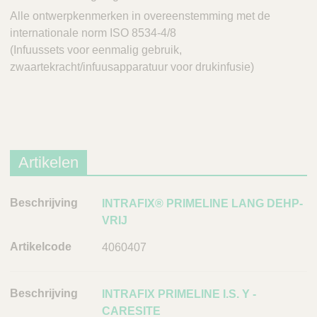
Alle ontwerpkenmerken in overeenstemming met de
internationale norm ISO 8534-4/8
(Infuussets voor eenmalig gebruik,
zwaartekracht/infuusapparatuur voor drukinfusie)
Artikelen
B
INTRAFIX® PRIMELINE LANG DEHP-
e
VRIJ
s
4060407
c
h
r
INTRAFIX PRIMELINE I.S. Y -
i
CARESITE