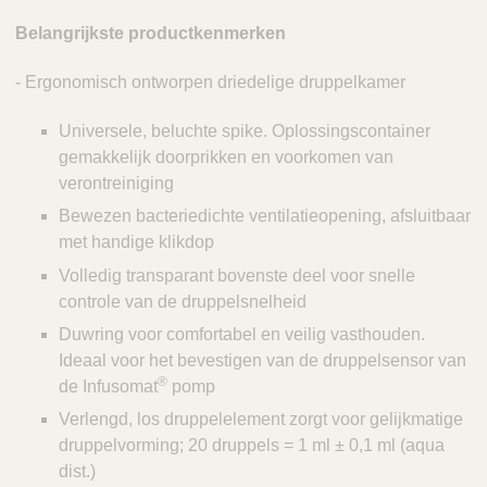
Q
C
u
Belangrijkste productkenmerken
a
i
r
c
- Ergonomisch ontworpen driedelige druppelkamer
e
k
Universele, beluchte spike. Oplossingscontainer
F
gemakkelijk doorprikken en voorkomen van
i
verontreiniging
n
d
Bewezen bacteriedichte ventilatieopening, afsluitbaar
e
met handige klikdop
r
Volledig transparant bovenste deel voor snelle
controle van de druppelsnelheid
Duwring voor comfortabel en veilig vasthouden.
Ideaal voor het bevestigen van de druppelsensor van
®
de Infusomat
pomp
Verlengd, los druppelelement zorgt voor gelijkmatige
druppelvorming; 20 druppels = 1 ml ± 0,1 ml (aqua
dist.)