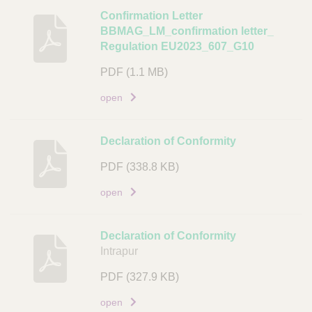
B
Confirmation Letter
BBMAG_LM_confirmation letter_
e
Regulation EU2023_607_G10
s
c
PDF
(1.1 MB)
h
open
r
i
j
Declaration of Conformity
v
i
PDF
(338.8 KB)
n
open
g
D
Declaration of Conformity
o
Intrapur
c
u
PDF
(327.9 KB)
m
open
e