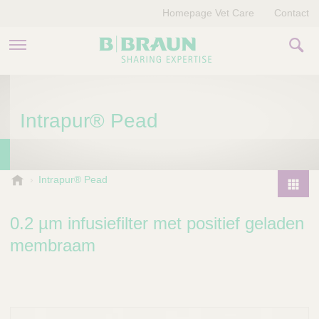
Homepage Vet Care
Contact
PRODUCTEN EN THERAPIEËN
Intrapur® Pead
OVER ONS
VERHALEN
B
Intrapur® Pead
.
CONTACT
P
B
r
0.2 µm infusiefilter met positief geladen
r
o
a
membraam
d
u
u
n
V
c
e
t
t