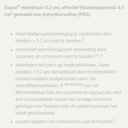
®
Supor
membraan 0,2 µm, effectief filtratieoppervlak 4,5
2
cm
gemaakt van polyethersulfon (PES)
helpt deeltjesverontreiniging te voorkomen door
3
deeltjes > 0,2 µm vast te houden.
vermindert microbiologische besmetting door
4, 5
bacteriën en schimmels vast te houden.
vermindert het risico op medicatiefouten. Vaste
deeltjes > 0,2 µm die ontstaan door incompatibele
reacties worden vastgehouden door het
Verstopping
infuusfiltermembraan. 3
van het
filtermembraan kan een alarmerend signaal zijn voor
een incompatibele reactie die ernstige klinische
gevolgen kan hebben voor de patiënt wanneer het
wordt geïnfundeerd.
3
positief geladen om endotoxines vast te houden.