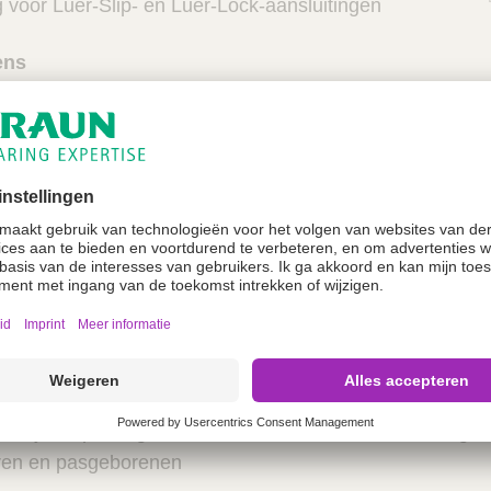
voor Luer-Slip- en Luer-Lock-aansluitingen
ens
met DEHP
A
x/natuurlijk rubber
 infuustherapie
rdt gebruikt in alle medische disciplines waar IV-thera
k
en gebruikt voor alle patiënten voor wie infuustherapie
leeftijdsbeperkingen. De LS-4-connector kan worden gebr
ren en pasgeborenen