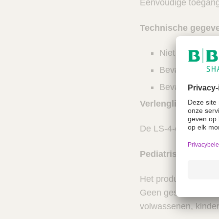
Eenvoudige toegang 
Technische gegev
Niet gemaakt 
Bevat geen BP
Bevat geen late
Verlenglijnen voor
De LS-4-connector wo
Pediatrisch gebrui
Het product kan word
Geen geslachts- of 
volwassenen, kinde