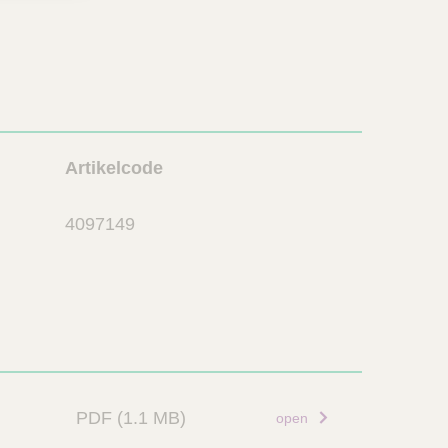
L
Artikelcode
i
n
4097149
k
PDF
(1.1 MB)
open