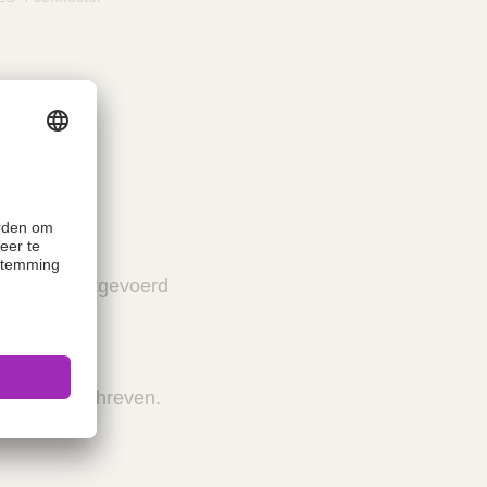
pie wordt uitgevoerd
 is voorgeschreven.
uikt voor