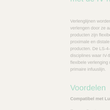
n
c
V
t
e
s
t
n
Verlenglijnen worden
C
e
a
verlengen door ze aa
r
l
producten zijn flex
e
z
proximale en distal
o
producten. De LS-4-
e
disciplines waar IV-
k
e
flexibele verlenging
r
primaire infuuslijn.
Voordelen
Compatibel met Lu