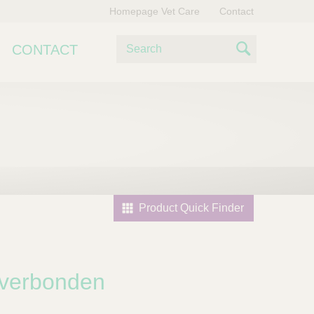
Homepage Vet Care
Contact
Z
CONTACT
o
S
e
e
k
e
a
n
r
c
h
Product Quick Finder
 verbonden