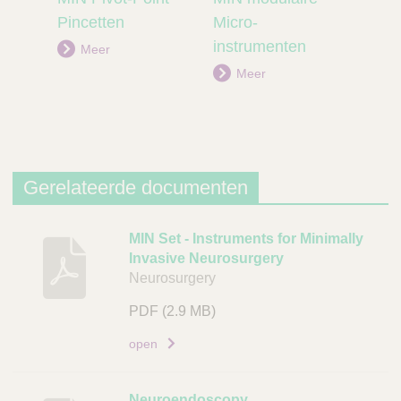
Pincetten
Micro-
instrumenten
Meer
Meer
Gerelateerde documenten
B
MIN Set - Instruments for Minimally
Invasive Neurosurgery
e
Neurosurgery
s
c
PDF
(2.9 MB)
h
open
r
i
j
Neuroendoscopy