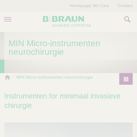
Homepage Vet Care
Contact
PRODUCTEN EN THERAPIEËN
MIN Micro-instrumenten
neurochirurgie
OVER ONS
VERHALEN
B
MIN Micro-instrumenten neurochirurgie
.
CONTACT
P
B
r
Instrumenten for minimaal invasieve
r
o
a
chirurgie
d
u
u
n
V
c
e
t
t