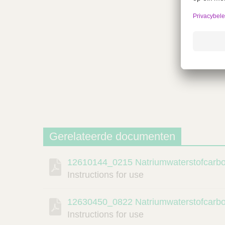
Gerelateerde documenten
12610144_0215 Natriumwaterstofcarb
Beschrijving
Document
Link
Instructions for use
12630450_0822 Natriumwaterstofcarb
Instructions for use