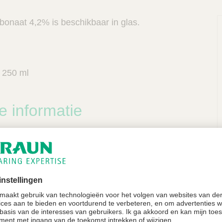
bonaat 4,2% is beschikbaar in glas.
 250 ml
e informatie
P
de productkenmerken (SmPC) en de
zijn terug te lezen via onderstaande link
iddeleninformatiebank.nl/nl/