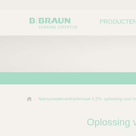
PRODUCTEN
B
Natriumwaterstofcarbonaat 4,2%, oplossing voor in
Kies een categorie of su
P
.
r
B
o
r
Oplossing 
a
d
u
u