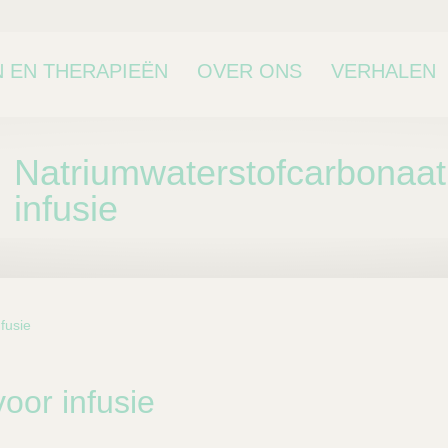
 EN THERAPIEËN
OVER ONS
VERHALEN
Natriumwaterstofcarbonaat
infusie
fusie
bcategorie
voor infusie