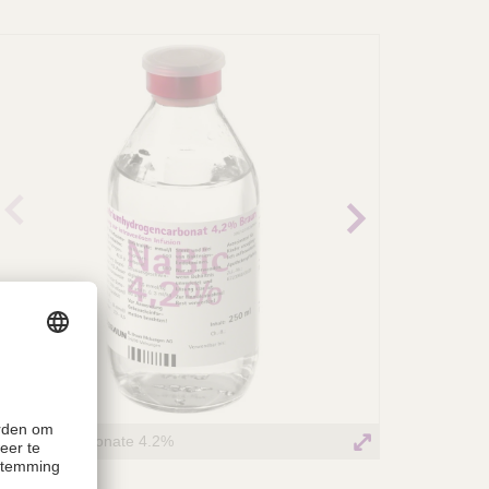
revio
Next
us
image
image
Sodiumbicarbonate 4.2%
Website pictu