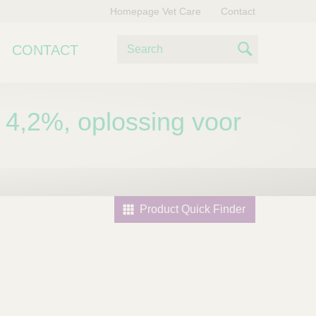
Homepage Vet Care
Contact
Z
CONTACT
o
S
e
e
k
e
 4,2%, oplossing voor
a
n
r
c
h
Product Quick Finder