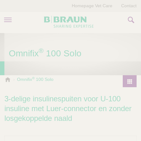
Homepage Vet Care
Contact
PRODUCTEN EN THERAPIEËN
®
Omnifix
100 Solo
OVER ONS
VERHALEN
®
B
Omnifix
100 Solo
.
CONTACT
P
B
r
3-delige insulinespuiten voor U-100
r
o
a
insuline met Luer-connector en zonder
d
u
losgekoppelde naald
u
n
V
c
e
t
t