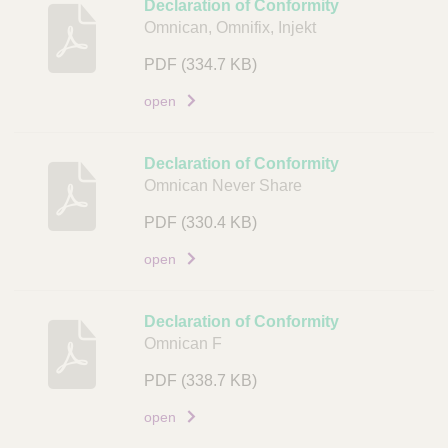
Declaration of Conformity
e
v
Omnican, Omnifix, Injekt
l
i
c
PDF
(334.7 KB)
n
o
g
open
d
D
e
o
Declaration of Conformity
L
c
Omnican Never Share
i
u
n
PDF
(330.4 KB)
m
k
e
open
n
t
Declaration of Conformity
L
Omnican F
i
PDF
(338.7 KB)
n
k
open