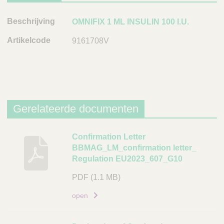
B
OMNIFIX 1 ML INSULIN 100 I.U.
e
9161708V
s
c
h
r
i
j
Gerelateerde documenten
v
i
B
Confirmation Letter
n
BBMAG_LM_confirmation letter_
e
g
Regulation EU2023_607_G10
s
A
c
PDF
(1.1 MB)
r
h
open
t
r
i
i
k
j