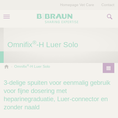
Homepage Vet Care
Contact
PRODUCTEN EN THERAPIEËN
®
Omnifix
-H Luer Solo
OVER ONS
VERHALEN
®
B
Omnifix
-H Luer Solo
.
CONTACT
P
B
r
3-delige spuiten voor eenmalig gebruik
r
o
a
voor fijne dosering met
d
u
heparinegraduatie, Luer-connector en
u
n
V
c
zonder naald
e
t
t