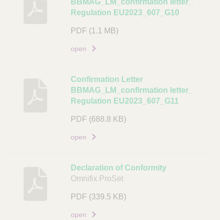
BBMAG_LM_confirmation letter_
e
Regulation EU2023_607_G10
s
c
PDF
(1.1 MB)
h
open
r
i
j
Confirmation Letter
v
BBMAG_LM_confirmation letter_
i
Regulation EU2023_607_G11
n
PDF
(688.8 KB)
g
open
D
o
c
Declaration of Conformity
u
Omnifix ProSet
m
PDF
(339.5 KB)
e
n
open