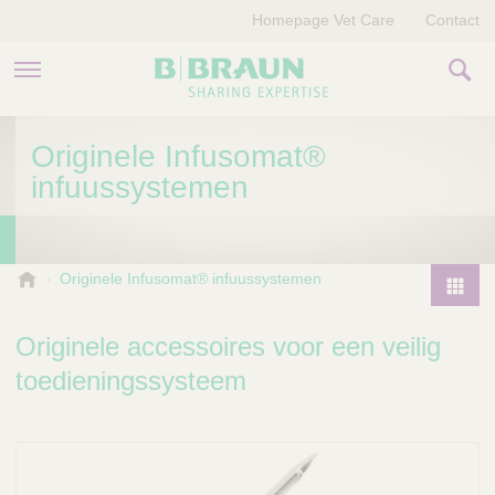
Homepage Vet Care
Contact
PRODUCTEN EN THERAPIEËN
Originele Infusomat®
infuussystemen
OVER ONS
VERHALEN
B
Originele Infusomat® infuussystemen
.
CONTACT
P
B
r
Originele accessoires voor een veilig
r
o
a
toedieningssysteem
d
u
u
n
V
c
e
t
t