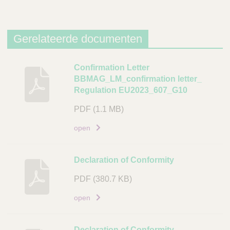
Gerelateerde documenten
B
Confirmation Letter
BBMAG_LM_confirmation letter_
e
Regulation EU2023_607_G10
s
c
PDF
(1.1 MB)
h
open
r
i
j
Declaration of Conformity
v
i
PDF
(380.7 KB)
n
open
g
D
Declaration of Conformity