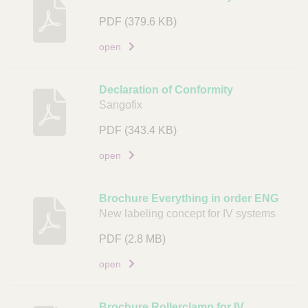
i
c
n
u
PDF
(379.6 KB)
k
m
open
e
n
t
Declaration of Conformity
Sangofix
L
i
PDF
(343.4 KB)
n
open
k
Brochure Everything in order ENG
New labeling concept for IV systems
PDF
(2.8 MB)
open
Brochure Rollerclamp for IV