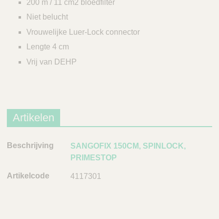
200 m / 11 cm2 bloedfilter
Niet belucht
Vrouwelijke Luer-Lock connector
Lengte 4 cm
Vrij van DEHP
Artikelen
B
SANGOFIX 150CM, SPINLOCK,
e
PRIMESTOP
s
4117301
c
h
r
i