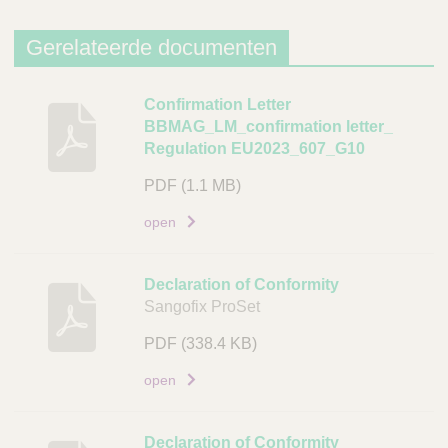
j
v
Gerelateerde documenten
i
n
B
Confirmation Letter
g
BBMAG_LM_confirmation letter_
e
Regulation EU2023_607_G10
A
s
r
c
PDF
(1.1 MB)
t
h
open
i
r
k
i
e
j
Declaration of Conformity
l
v
Sangofix ProSet
c
i
o
PDF
(338.4 KB)
n
d
g
open
e
D
L
o
Declaration of Conformity