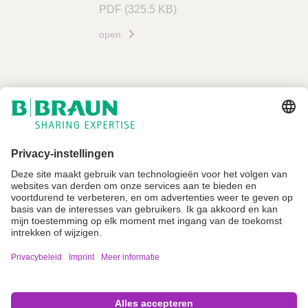
PDF
(325.5 KB)
open
Niet alle producten zijn geregistreerd en goedgekeurd voor verkoop in alle
landen of regio's. De gebruiksindicaties kunnen ook per land en regio
verschillen. Neem contact op met uw landelijke vertegenwoordiger voor
productbeschikbaarheid en informatie. Productafbeeldingen zijn alleen ter
referentie.
Imprint
Algemene gebruiksvoorwaarden
Privacyverklaring