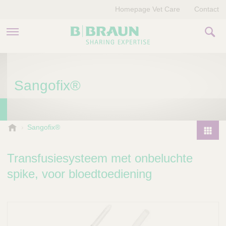
Homepage Vet Care
Contact
PRODUCTEN EN THERAPIEËN
Sangofix®
OVER ONS
VERHALEN
B
Sangofix®
.
CONTACT
P
B
r
Transfusiesysteem met onbeluchte
r
o
a
spike, voor bloedtoediening
d
u
u
n
V
c
e
t
t