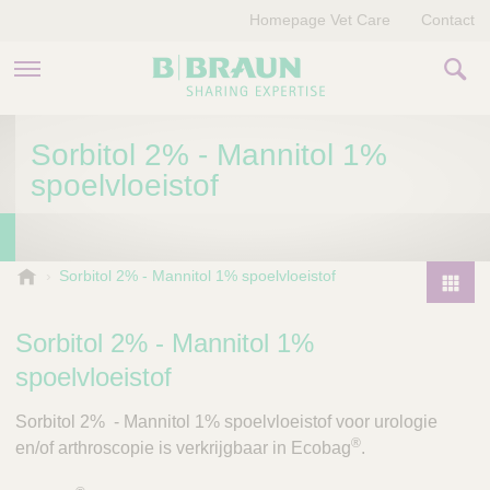
Homepage Vet Care
Contact
PRODUCTEN EN THERAPIEËN
Sorbitol 2% - Mannitol 1%
spoelvloeistof
OVER ONS
VERHALEN
B
Sorbitol 2% - Mannitol 1% spoelvloeistof
.
CONTACT
P
B
r
Sorbitol 2% - Mannitol 1%
r
o
a
spoelvloeistof
d
u
u
n
Sorbitol 2% - Mannitol 1% spoelvloeistof voor urologie
V
c
®
en/of arthroscopie is verkrijgbaar in Ecobag
.
e
t
t