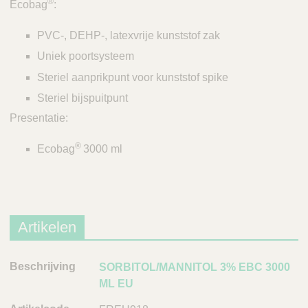
Q
®
Ecobag
:
C
u
a
i
PVC-, DEHP-, latexvrije kunststof zak
r
c
e
Uniek poortsysteem
k
Steriel aanprikpunt voor kunststof spike
F
Steriel bijspuitpunt
i
n
Presentatie:
d
®
Ecobag
3000 ml
e
r
Artikelen
B
SORBITOL/MANNITOL 3% EBC 3000
e
ML EU
s