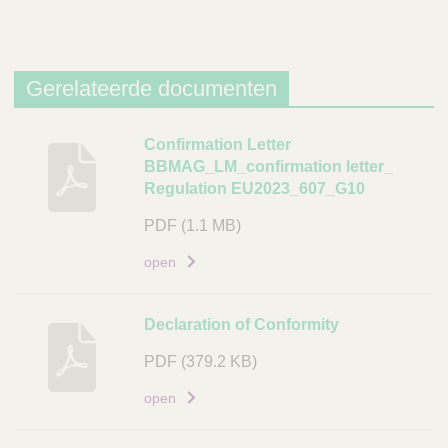
Gerelateerde documenten
B
Confirmation Letter
BBMAG_LM_confirmation letter_
e
Regulation EU2023_607_G10
s
c
PDF
(1.1 MB)
h
open
r
i
j
Declaration of Conformity
v
i
PDF
(379.2 KB)
n
open
g
D