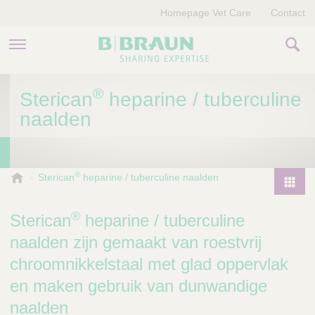
Homepage Vet Care
Contact
PRODUCTEN EN THERAPIEËN
®
Sterican
heparine / tuberculine
naalden
OVER ONS
VERHALEN
®
B
Sterican
heparine / tuberculine naalden
.
CONTACT
P
B
r
®
Sterican
heparine / tuberculine
r
o
a
naalden zijn gemaakt van roestvrij
d
u
chroomnikkelstaal met glad oppervlak
u
n
V
c
en maken gebruik van dunwandige
e
t
naalden
t