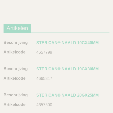
Artikelen
B
STERICAN® NAALD 19GX40MM
e
4657799
s
c
h
STERICAN® NAALD 19GX30MM
r
4665317
i
j
v
STERICAN® NAALD 20GX25MM
i
n
4657500
g