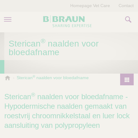
Homepage Vet Care
Contact
PRODUCTEN EN THERAPIEËN
®
Sterican
naalden voor
bloedafname
OVER ONS
VERHALEN
®
B
Sterican
naalden voor bloedafname
.
CONTACT
P
B
r
®
Sterican
naalden voor bloedafname -
r
o
a
Hypodermische naalden gemaakt van
d
u
roestvrij chroomnikkelstaal en luer lock
u
n
V
c
aansluiting van polypropyleen
e
t
t