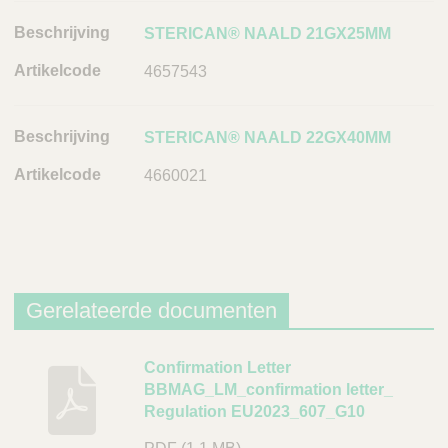
A
STERICAN® NAALD 21GX25MM
r
t
4657543
i
k
STERICAN® NAALD 22GX40MM
e
l
4660021
c
o
d
e
L
Gerelateerde documenten
i
n
B
Confirmation Letter
k
BBMAG_LM_confirmation letter_
e
Regulation EU2023_607_G10
s
c