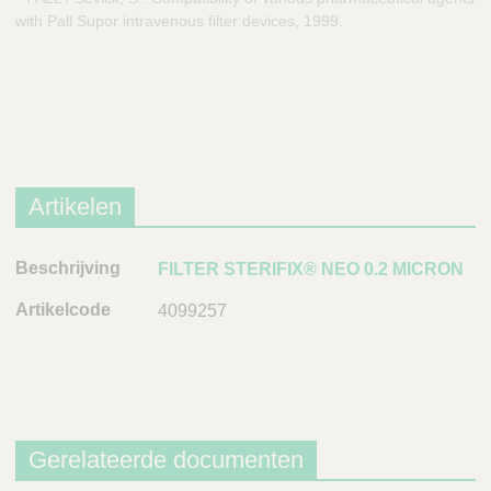
with Pall Supor intravenous filter devices, 1999.
Artikelen
B
FILTER STERIFIX® NEO 0.2 MICRON
e
4099257
s
c
h
r
i
j
Gerelateerde documenten
v