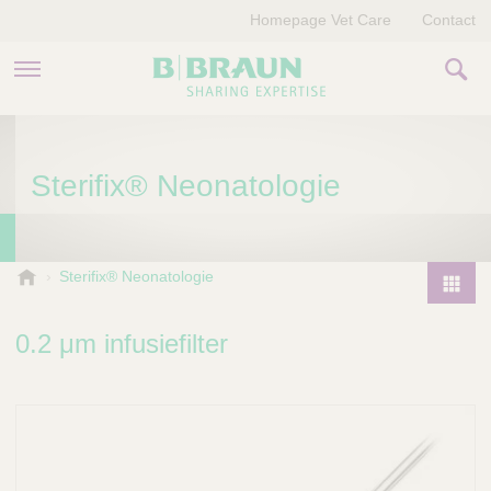
Homepage Vet Care
Contact
PRODUCTEN EN THERAPIEËN
Sterifix® Neonatologie
OVER ONS
VERHALEN
B
Sterifix® Neonatologie
.
CONTACT
P
B
r
0.2 μm infusiefilter
r
o
a
d
u
u
n
V
c
e
t
t