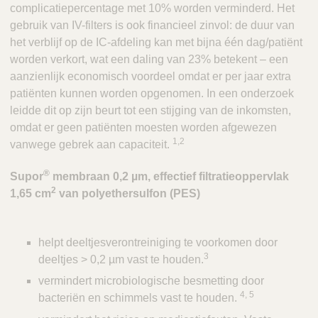
complicatiepercentage met 10% worden verminderd. Het
gebruik van IV-filters is ook financieel zinvol: de duur van
het verblijf op de IC-afdeling kan met bijna één dag/patiënt
worden verkort, wat een daling van 23% betekent – een
aanzienlijk economisch voordeel omdat er per jaar extra
patiënten kunnen worden opgenomen. In een onderzoek
leidde dit op zijn beurt tot een stijging van de inkomsten,
omdat er geen patiënten moesten worden afgewezen
1,2
vanwege gebrek aan capaciteit.
®
Supor
membraan 0,2 µm, effectief filtratieoppervlak
2
1,65 cm
van polyethersulfon (PES)
helpt deeltjesverontreiniging te voorkomen door
3
deeltjes > 0,2 µm vast te houden.
vermindert microbiologische besmetting door
4, 5
bacteriën en schimmels vast te houden.