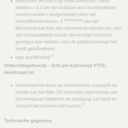
vermindert het risico op medicatiefouten. Vaste
deeltjes > 0,2 µm die ontstaan door incompatibele
reacties worden vastgehouden door het
Verstopping
infuusfiltermembraan. 3
van het
filtermembraan kan een alarmerend signaal zijn voor
een incompatibele reactie die ernstige klinische
gevolgen kan hebben voor de patiënt wanneer het
wordt geïnfundeerd.
6
lage eiwitbinding
Ontluchtingsfunctie – 0,02 μm hydrofoob PTFE-
membraan tot
vermindert het risico op luchtembolie, ongeacht de
positie van het filter. De hydrofobe eigenschap van
het membraan blokkeert de doorgang van lucht en
3
ontlucht het systeem met succes.
Technische gegevens