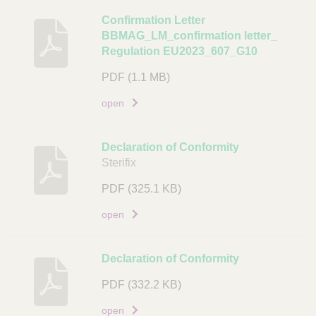
i
B
Confirmation Letter
n
BBMAG_LM_confirmation letter_
e
g
Regulation EU2023_607_G10
s
A
c
PDF
(1.1 MB)
r
h
open
t
r
i
i
k
j
Declaration of Conformity
e
v
Sterifix
l
i
c
PDF
(325.1 KB)
n
o
g
open
d
D
e
o
Declaration of Conformity
L
c
i
u
PDF
(332.2 KB)
n
m
open