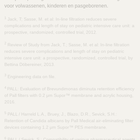
voor volwassenen, kinderen en pasgeborenen.
1
Jack, T; Sasse, M. et al: In-line filtration reduces severe
complications and length of stay on pediatric intensive care unit: a
prospective, randomized, controlled trial, 2012.
2
Review of Study from Jack, T.; Sasse, M. et al: In-line filtration
reduces severe complications and length of stay on pediatric
intensive care unit: a prospective, randomized, controlled trial, by
Bettina Döbereiner, 2013.
3
Engineering data on file.
4
PALL: Evaluation of Brevundimonas diminuta retention efficiency
of Pall filters with 0.2 μm Supor™ membrane and acrylic housing,
2016.
5
PALL / Harreld L.A., Bruey, J., Blazo, D.R., Sevick, S.H.:
Retention of Candida albicans by Pall Medical air-eliminating filter
devices containing 1.2 μm Supor™ PES membrane.
6
PALL / Sevick, S.: Compatibility of various pharmaceutical agents