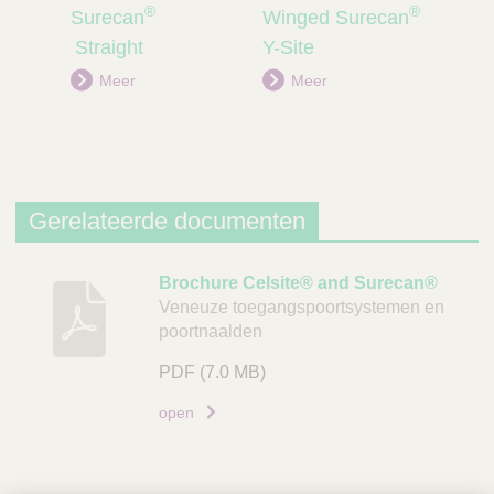
ge
ende
®
®
Surecan
Winged Surecan
Cyt
prod
prod
uct
uct
Straight
Y-Site
M
Meer
Meer
Gerelateerde documenten
B
Brochure Celsite® and Surecan®
Veneuze toegangspoortsystemen en
e
poortnaalden
s
c
PDF
(7.0 MB)
h
open
r
i
j