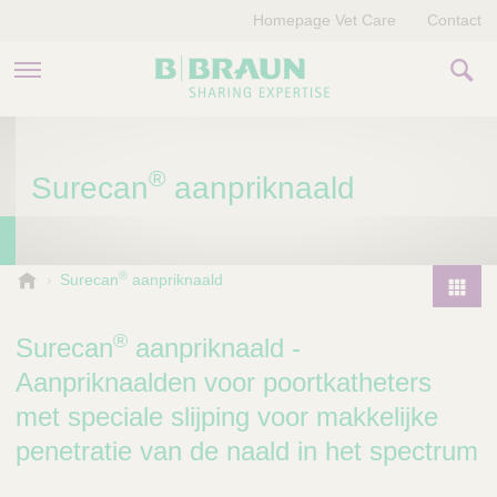
Homepage Vet Care
Contact
PRODUCTEN EN THERAPIEËN
®
Surecan
aanpriknaald
OVER ONS
VERHALEN
®
B
Surecan
aanpriknaald
.
CONTACT
P
B
r
®
Surecan
aanpriknaald -
r
o
a
Aanpriknaalden voor poortkatheters
d
u
met speciale slijping voor makkelijke
u
n
V
c
penetratie van de naald in het spectrum
e
t
t