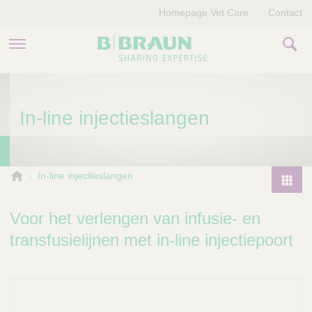
Homepage Vet Care
Contact
PRODUCTEN EN THERAPIEËN
In-line injectieslangen
OVER ONS
VERHALEN
B
In-line injectieslangen
.
CONTACT
P
B
r
Voor het verlengen van infusie- en
r
o
a
transfusielijnen met in-line injectiepoort
d
u
u
n
V
c
e
t
t