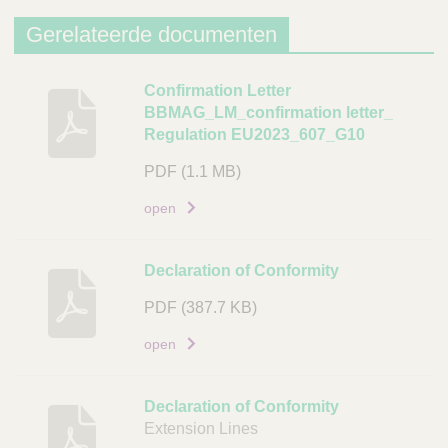
Gerelateerde documenten
B
Confirmation Letter
BBMAG_LM_confirmation letter_
e
Regulation EU2023_607_G10
s
c
PDF
(1.1 MB)
h
open
r
i
j
Declaration of Conformity
v
i
PDF
(387.7 KB)
n
open
g
D
Declaration of Conformity
o
Extension Lines
c