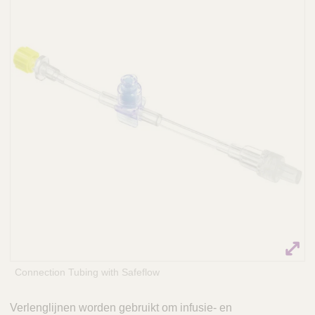
Q
C
u
a
i
r
c
e
k
F
i
n
d
e
r
Connection Tubing with Safeflow
Verlenglijnen worden gebruikt om infusie- en