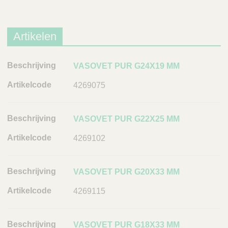
Artikelen
B
VASOVET PUR G24X19 MM
e
4269075
s
c
h
VASOVET PUR G22X25 MM
r
4269102
i
j
v
VASOVET PUR G20X33 MM
i
n
4269115
g
A
VASOVET PUR G18X33 MM