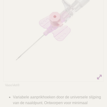
Q
C
u
a
i
r
c
e
k
F
i
n
d
e
r
VasoVet®
Variabele aanprikhoeken door de universele slijping
van de naaldpunt. Ontworpen voor minimaal