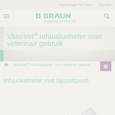
Homepage Vet Care
Contact
PRODUCTEN EN THERAPIEËN
®
VasoVet
Infuuskatheter voor
veterinair gebruik
OVER ONS
VERHALEN
®
B
VasoVet
Infuuskatheter voor veterinair gebruik
.
CONTACT
P
B
r
Infuuskatheter met bijspuitpoort
r
o
a
d
u
u
n
V
c
e
t
t