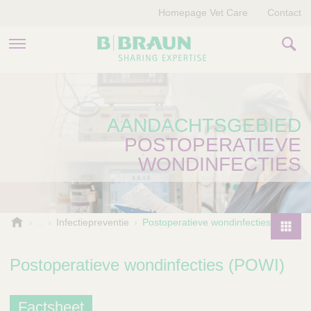
Homepage Vet Care
Contact
PRODUCTEN EN THERAPIEËN
AANDACHTSGEBIED
OVER ONS
POSTOPERATIEVE
VERHALEN
WONDINFECTIES
CONTACT
B
Infectiepreventie
Postoperatieve wondinfecties
.
P
B
r
Postoperatieve wondinfecties (POWI)
r
o
a
d
u
Factsheet
u
n