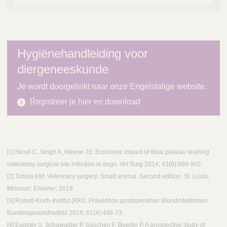
Hygiënehandleiding voor
diergeneeskunde
Je wordt doorgelinkt naar onze Engelstalige website.
Registreer je hier en download
[​1] Nicoll C, Singh A, Weese JS. Economic impact of tibial plateau leveling
osteotomy surgical site infection in dogs. Vet Surg 2014; 43(8):899-902.
[​2] Tobias KM. Veterinary surgery: Small animal. Second edition. St. Louis,
Missouri: Elsevier; 2018.
​[3] Robert-Koch-Institut (RKI). Prävention postoperativer Wundinfektionen.
Bundesgesundheitsbl 2018; 61(4):448-73.
[​4] Eugster S, Schawalder P, Gaschen F, Boerlin P. A prospective study of