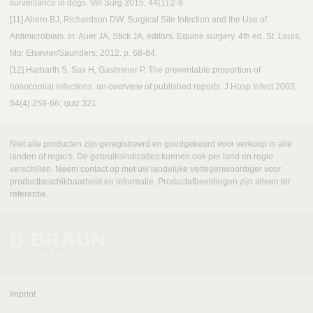
surveillance in dogs. Vet Surg 2015; 44(1):2-8.
[​11] Ahern BJ, Richardson DW. Surgical Site Infection and the Use of
Antimicrobials. In: Auer JA, Stick JA, editors. Equine surgery. 4th ed. St. Louis,
Mo: Elsevier/Saunders; 2012. p. 68-84.
[​12] Harbarth S, Sax H, Gastmeier P. The preventable proportion of
nosocomial infections: an overview of published reports. J Hosp Infect 2003;
54(4):258-66; quiz 321.​
Niet alle producten zijn geregistreerd en goedgekeurd voor verkoop in alle
landen of regio's. De gebruiksindicaties kunnen ook per land en regio
verschillen. Neem contact op met uw landelijke vertegenwoordiger voor
productbeschikbaarheid en informatie. Productafbeeldingen zijn alleen ter
referentie.
Imprint