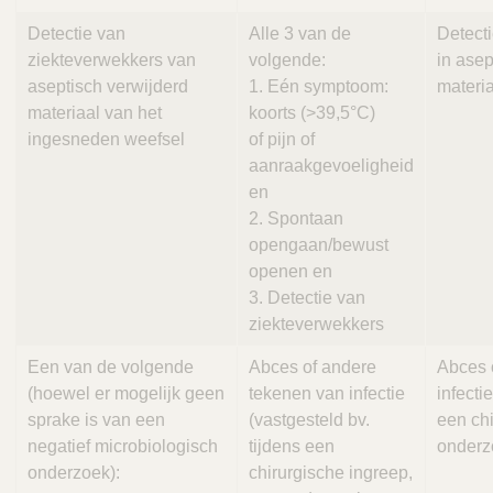
Detectie van
Alle 3 van de
Detect
ziekteverwekkers van
volgende:
in asep
aseptisch verwijderd
1. Eén symptoom:
materi
materiaal van het
koorts (>39,5°C)
ingesneden weefsel
of pijn of
aanraakgevoeligheid
en
2. Spontaan
opengaan/bewust
openen en
3. Detectie van
ziekteverwekkers
Een van de volgende
Abces of andere
Abces 
(hoewel er mogelijk geen
tekenen van infectie
infecti
sprake is van een
(vastgesteld bv.
een chi
negatief microbiologisch
tijdens een
onderz
onderzoek):
chirurgische ingreep,