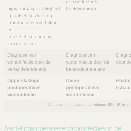
-
een onderzoek,
pijn/aanraakgevoeligheid
beeldvorming)
- plaatselijke zwelling
- roodheid/oververhitting
en
- opzettelijke opening
van de incisie
Diagnose van
Diagnose van
Diagno
wondinfectie door de
wondinfectie door de
door d
behandelende arts
behandelende arts
Oppervlakkige
Diepe
Postop
postoperatieve
postoperatieve
lichaa
wondinfectie
wondinfectie
(Vereenvoudigde weergave volgens KISS NR-hygie
Aantal postoperatieve wondinfecties in de