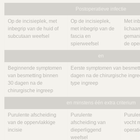
Postoperatieve infectie
Op de incisieplek, met
Op de incisieplek,
Met in
inbegrip van de huid of
met inbegrip van de
lichaa
subcutaan weefsel
fascia en
gemani
spierweefsel
de oper
en
Beginnende symptomen
Eerste symptomen van besmetti
van besmetting binnen
dagen na de chirurgische ingre
30 dagen na de
type ingreep
chirurgische ingreep
en minstens één extra criterium
Purulente afscheiding
Purulente
Purule
van de oppervlakkige
afscheiding van
vocht m
incisie
dieperliggend
operat
weefsel