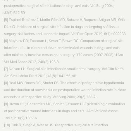
postoperative surgical site infections in dogs and cats. Vet Surg 2004;
33(5):542-50.
[​5] Espinel-Rupérez J, Martín-Ríos MD, Salazar V, Baquero-Artigao MR, Ortiz-
Díez G. Incidence of surgical site infection in dogs undergoing soft tissue
surgery: risk factors and economic impact. Vet Rec Open 2019; 6(1):e000233.
[​6] Mayhew PD, Freeman L, Kwan T, Brown DC. Comparison of surgical site
infection rates in clean and clean-contaminated wounds in dogs and cats
after minimally invasive versus open surgery: 179 cases (2007-2008). J Am
Vet Med Assoc 2012; 240(2):193-8.
[​7] Nelson LL. Surgical site infections in small animal surgery. Vet Clin North
Am Small Anim Pract 2011; 41(5):1041-56, viii.
[​8] Beal MW, Brown DC, Shofer FS. The effects of perioperative hypothermia
and the duration of anesthesia on postoperative wound infection rate in clean
wounds: a retrospective study. Vet Surg 2000; 29(2):123-7.
[​9] Brown DC, Conzemius MG, Shofer F, Swann H. Epidemiologic evaluation
of postoperative wound infections in dogs and cats. J Am Vet Med Assoc
1997; 210(9):1302-6.
[​10] Turk R, Singh A, Weese JS. Prospective surgical site infection