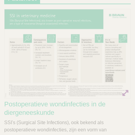
V
c
e
t
t
Q
C
u
a
i
r
c
e
k
F
i
n
d
e
r
Postoperatieve wondinfecties in de
diergeneeskunde
SSI's (Surgical Site Infections), ook bekend als
postoperatieve wondinfecties, zijn een vorm van