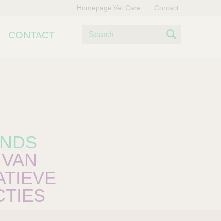
Homepage Vet Care
Contact
Z
CONTACT
o
S
e
e
k
e
a
n
r
c
h
ANDS
 VAN
TIEVE
TIES