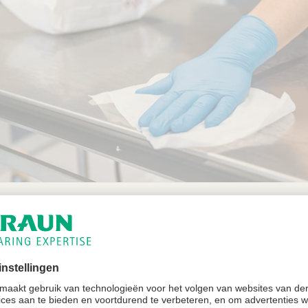
ogelijkheden buiten de operatiekamers.
ensers voor handdesinfectiemiddelen in de operatieafdel
rgisch afdekmateriaal voor patiënten volgens DIN EN 13
oorbereidingszone met ruimtelijke of minstens functione