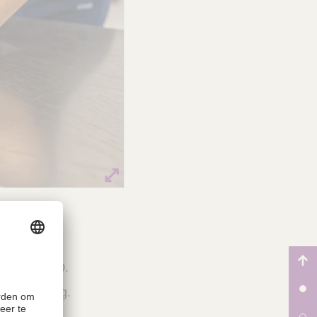
ing.
795:2013:10.
le scheiding.