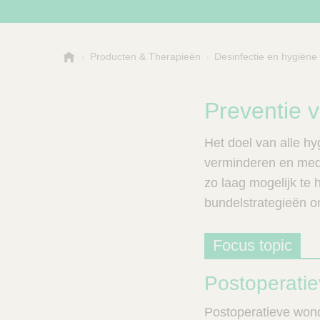
B
Producten & Therapieën
Desinfectie en hygiëne
Kies een categorie of su
P
.
r
B
o
r
Preventie 
a
d
u
u
Het doel van alle h
n
c
V
verminderen en med
t
e
zo laag mogelijk te
s
t
bundelstrategieën o
n
C
e
a
r
l
Focus topic
e
z
o
Postoperatie
e
k
Postoperatieve wond