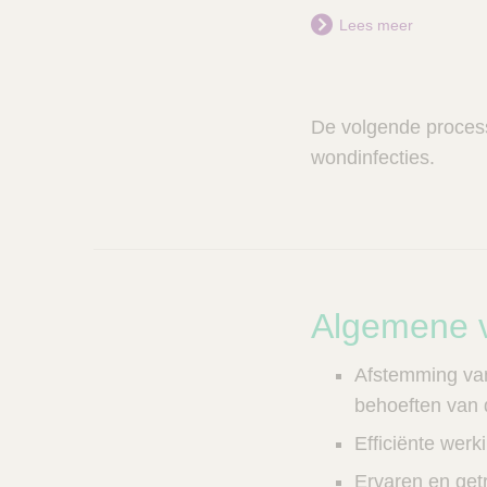
e
Lees meer
r
De volgende proces
wondinfecties.
A
Algemene v
l
Afstemming van 
g
behoeften van de
e
Efficiënte werki
m
Ervaren en get