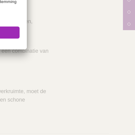
ele goederen,
der afval.
k een combinatie van
werkruimte, moet de
e en schone