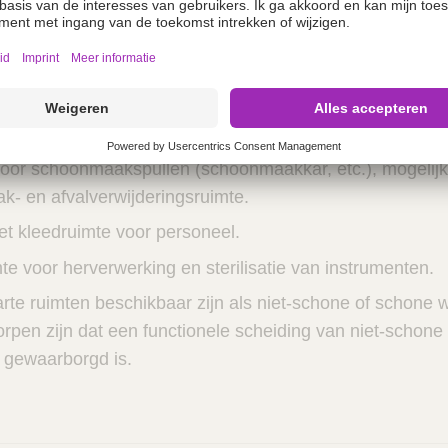
e operatiekamers afgestemd op de behoefte.
oppervlakken om infusies en injecties voor te bereiden.
agruimte en kasten/planken voor het opbergen van steri
usies, chirurgisch linnen en apparatuur.
e voor verzamelcontainers voor chirurgisch linnen en an
voor schoonmaakspullen (schoonmaakkar, etc.), mogelij
- en afvalverwijderingsruimte.
et kleedruimte voor personeel.
e voor herverwerking en sterilisatie van instrumenten.
rte ruimten beschikbaar zijn als niet-schone of schone 
orpen zijn dat een functionele scheiding van niet-schon
 gewaarborgd is.