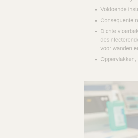
e
Voldoende inst
Consequente nal
n
Dichte vloerbe
e
desinfecterend
v
voor wanden en
Oppervlakken, 
e
r
e
i
s
t
e