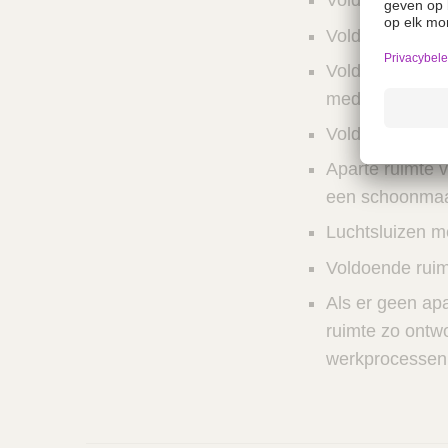
Voldoende grot
Voldoende werk
Voldoende opsl
medicijnen, inf
Voldoende ruimt
Aparte ruimte 
een schoonmaak
Luchtsluizen m
Voldoende ruimt
Als er geen apa
ruimte zo ontw
werkprocessen