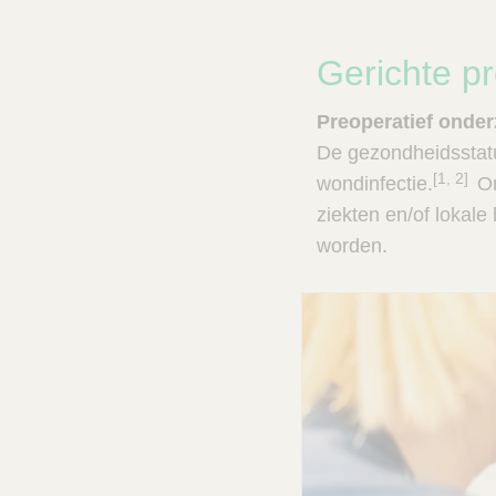
G
Gerichte pr
e
Preoperatief onder
r
De gezondheidsstatus
i
[1, 2]
wondinfectie.
On
ziekten en/of lokale
c
worden.
h
t
e
p
r