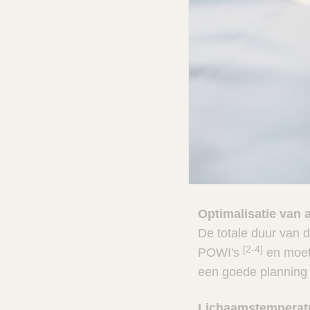
e
v
e
n
t
i
e
:
Optimalisatie van 
p
De totale duur van d
[2-4]
POWI's
en moet 
a
een goede planning 
t
Lichaamstemperat