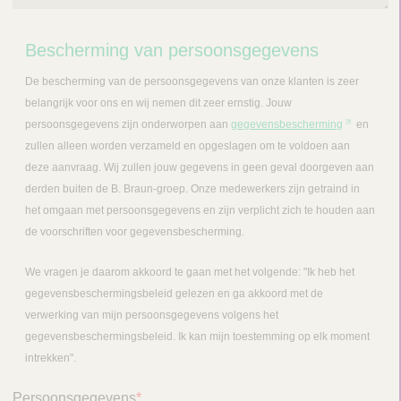
i
n
Bescherming van persoonsgegevens
a
n
De bescherming van de persoonsgegevens van onze klanten is zeer
a
belangrijk voor ons en wij nemen dit zeer ernstig. Jouw
v
persoonsgegevens zijn onderworpen aan
gegevensbescherming
en
i
zullen alleen worden verzameld en opgeslagen om te voldoen aan
g
deze aanvraag. Wij zullen jouw gegevens in geen geval doorgeven aan
a
derden buiten de B. Braun-groep. Onze medewerkers zijn getraind in
t
het omgaan met persoonsgegevens en zijn verplicht zich te houden aan
i
de voorschriften voor gegevensbescherming.
e
We vragen je daarom akkoord te gaan met het volgende: "Ik heb het
gegevensbeschermingsbeleid gelezen en ga akkoord met de
verwerking van mijn persoonsgegevens volgens het
gegevensbeschermingsbeleid. Ik kan mijn toestemming op elk moment
intrekken".
Persoonsgegevens
*