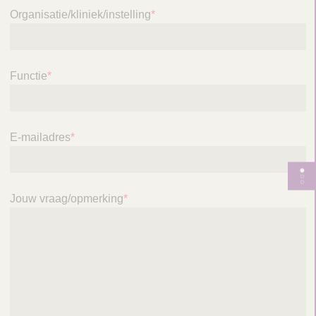
Organisatie/kliniek/instelling
*
Functie
*
E-mailadres
*
W
i
Jouw vraag/opmerking
*
s
s
e
l
p
a
g