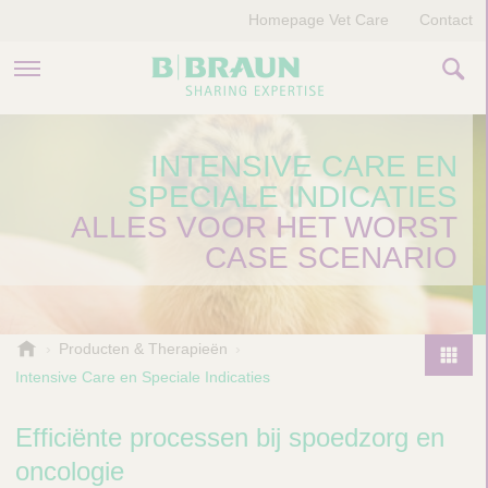
Homepage Vet Care
Contact
PRODUCTEN EN THERAPIEËN
INTENSIVE CARE EN
SPECIALE INDICATIES
OVER ONS
ALLES VOOR HET WORST
VERHALEN
CASE SCENARIO
CONTACT
B
Producten & Therapieën
.
Intensive Care en Speciale Indicaties
P
B
r
r
o
Efficiënte processen bij spoedzorg en
a
d
u
oncologie
u
n