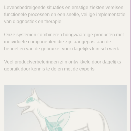
V
c
Levensbedreigende situaties en ernstige ziekten vereisen
e
t
functionele processen en een snelle, veilige implementatie
t
Q
van diagnostiek en therapie.
C
u
a
i
Onze systemen combineren hoogwaardige producten met
r
c
individuele componenten die zijn aangepast aan de
e
k
behoeften van de gebruiker voor dagelijks klinisch werk.
F
Veel productverbeteringen zijn ontwikkeld door dagelijks
i
gebruik door kennis te delen met de experts.
n
d
e
r