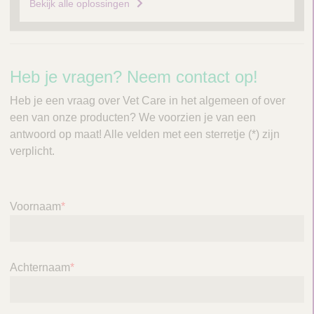
e
Bekijk alle oplossingen
n
t
s
C
Heb je vragen? Neem contact op!
o
o
Heb je een vraag over Vet Care in het algemeen of over
v
n
een van onze producten? We voorzien je van een
e
antwoord op maat! Alle velden met een sterretje (*) zijn
t
verplicht.
r
a
z
c
i
t
Voornaam
*
c
h
t
Achternaam
*