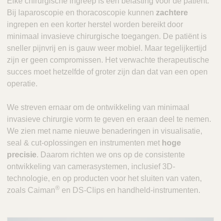
Elke chirurgische ingreep is een belasting voor de patiënt.
V
c
Bij laparoscopie en thoracoscopie kunnen
zachtere
e
t
ingrepen en een korter herstel worden bereikt door
t
Q
minimaal invasieve chirurgische toegangen. De patiënt is
C
u
sneller pijnvrij en is gauw weer mobiel. Maar tegelijkertijd
a
i
zijn er geen compromissen. Het verwachte therapeutische
r
c
e
succes moet hetzelfde of groter zijn dan dat van een open
k
operatie.
F
i
We streven ernaar om de ontwikkeling van minimaal
n
invasieve chirurgie vorm te geven en eraan deel te nemen.
d
We zien met name nieuwe benaderingen in visualisatie,
e
seal & cut-oplossingen en instrumenten met
hoge
r
precisie
. Daarom richten we ons op de consistente
ontwikkeling van camerasystemen, inclusief 3D-
technologie, en op producten voor het sluiten van vaten,
®
zoals Caiman
en DS-Clips en handheld-instrumenten.