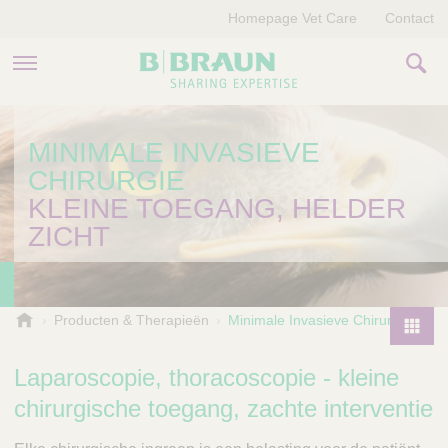
Homepage Vet Care
Contact
PRODUCTEN EN THERAPIEËN
MINIMALE INVASIEVE
CHIRURGIE
OVER ONS
KLEINE TOEGANG, HELDER
VERHALEN
ZICHT
CONTACT
B
Producten & Therapieën
Minimale Invasieve Chirurgie
.
P
B
r
Laparoscopie, thoracoscopie - kleine
r
o
a
chirurgische toegang, zachte interventie
d
u
u
n