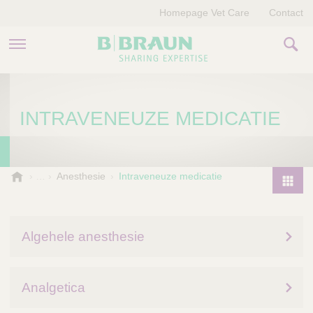
Homepage Vet Care
Contact
PRODUCTEN EN THERAPIEËN
INTRAVENEUZE MEDICATIE
OVER ONS
VERHALEN
B
Anesthesie
Intraveneuze medicatie
.
CONTACT
P
B
r
r
o
a
Algehele anesthesie
d
u
u
n
V
c
Analgetica
e
t
t