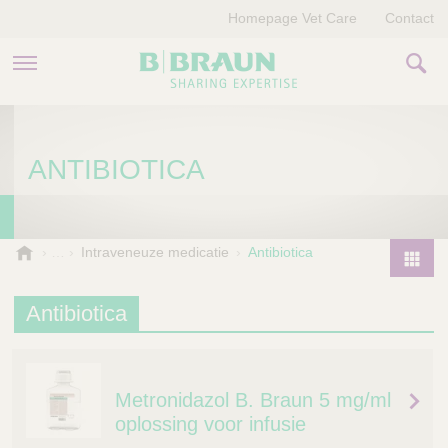
Homepage Vet Care
Contact
PRODUCTEN EN THERAPIEËN
ANTIBIOTICA
OVER ONS
VERHALEN
B
Intraveneuze medicatie
Antibiotica
.
CONTACT
P
B
r
Antibiotica
r
o
a
d
u
u
n
Metronidazol B. Braun 5 mg/ml
V
c
e
oplossing voor infusie
t
t