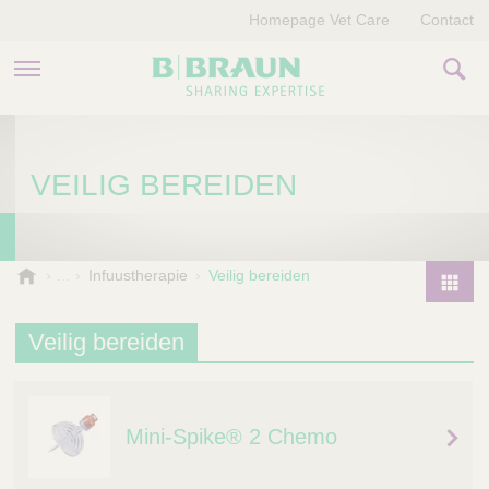
Homepage Vet Care
Contact
PRODUCTEN EN THERAPIEËN
VEILIG BEREIDEN
OVER ONS
VERHALEN
B
Infuustherapie
Veilig bereiden
.
CONTACT
P
B
r
Veilig bereiden
r
o
a
d
u
u
n
Mini-Spike® 2 Chemo
V
c
e
t
t