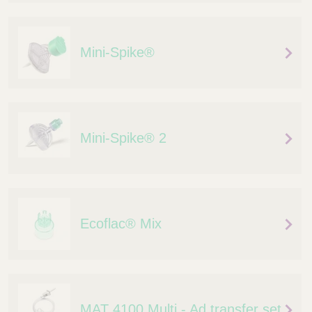
Q
C
u
a
i
r
Mini-Spike®
c
e
k
F
i
n
d
Mini-Spike® 2
e
r
Ecoflac® Mix
MAT 4100 Multi - Ad transfer set