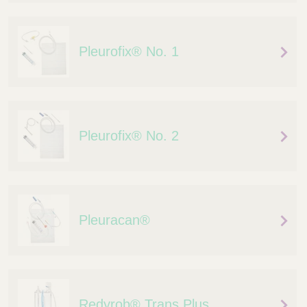
Q
C
u
a
i
r
Pleurofix® No. 1
c
e
k
F
i
n
d
Pleurofix® No. 2
e
r
Pleuracan®
Redyrob® Trans Plus