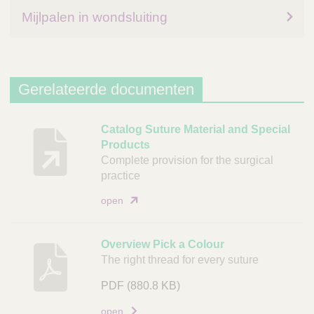
Mijlpalen in wondsluiting
Gerelateerde documenten
B
Catalog Suture Material and Special
Products
e
Complete provision for the surgical
s
practice
c
h
open
r
i
Overview Pick a Colour
j
The right thread for every suture
v
i
PDF
(880.8 KB)
n
open