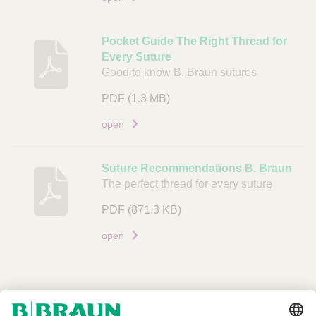
g
D
Pocket Guide The Right Thread for
o
Every Suture
c
Good to know B. Braun sutures
u
m
PDF
(1.3 MB)
e
open
n
t
Suture Recommendations B. Braun
L
The perfect thread for every suture
i
n
PDF
(871.3 KB)
k
open