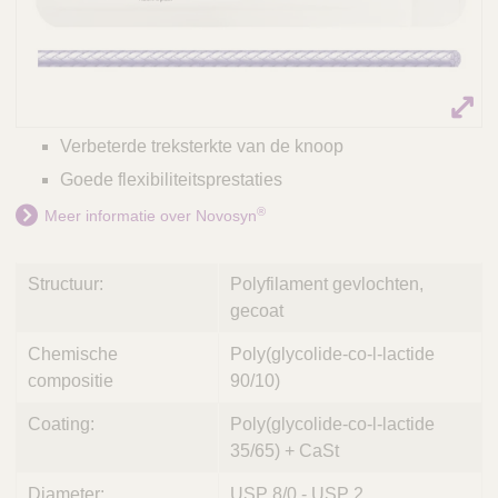
Verbeterde treksterkte van de knoop
Goede flexibiliteitsprestaties
®
Meer informatie over Novosyn
Structuur:
Polyfilament gevlochten,
gecoat
Chemische
Poly(glycolide-co-l-lactide
compositie
90/10)
Coating:
Poly(glycolide-co-l-lactide
35/65) + CaSt
Diameter:
USP 8/0 - USP 2