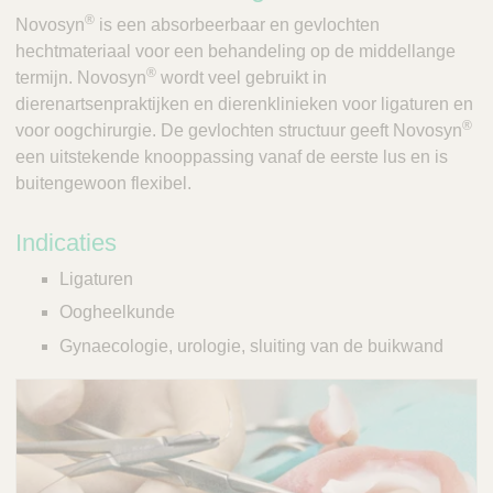
V
®
c
Novosyn
is een absorbeerbaar en gevlochten
e
t
hechtmateriaal voor een behandeling op de middellange
t
®
Q
termijn. Novosyn
wordt veel gebruikt in
C
u
dierenartsenpraktijken en dierenklinieken voor ligaturen en
a
®
i
voor oogchirurgie. De gevlochten structuur geeft Novosyn
r
c
een uitstekende knooppassing vanaf de eerste lus en is
e
k
buitengewoon flexibel.
F
i
Indicaties
n
Ligaturen
d
Oogheelkunde
e
r
Gynaecologie, urologie, sluiting van de buikwand