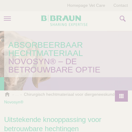
Homepage Vet Care
Contact
PRODUCTEN EN THERAPIEËN
ABSORBEERBAAR
HECHTMATERIAAL
OVER ONS
NOVOSYN® – DE
VERHALEN
BETROUWBARE OPTIE
CONTACT
B
Chirurgisch hechtmateriaal voor diergeneeskunde
.
Novosyn®
P
B
r
r
o
Uitstekende knooppassing voor
a
d
u
betrouwbare hechtingen
u
n