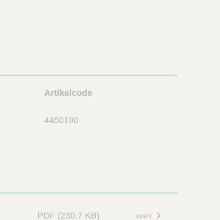
L
Artikelcode
i
n
4450180
k
PDF
(230.7 KB)
open