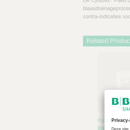
De Cystofix
Paed dr
blaasdrainageproced
contra-indicaties v
Related Produc
®
Cystofix
Ballonpunctie