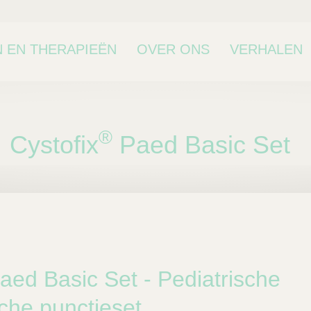
 EN THERAPIEËN
OVER ONS
VERHALEN
®
Cystofix
Paed Basic Set
bcategorie
ed Basic Set - Pediatrische
che punctieset