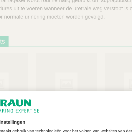
ainageset wordt routinematig gebruikt om suprapubisc
ures uit te voeren wanneer de uretrale weg verstopt is
oor normale urinering moeten worden gevolgd.
ts
®
®
Cystofix
Replacement
Cystofix
P
set
Sets
Meer