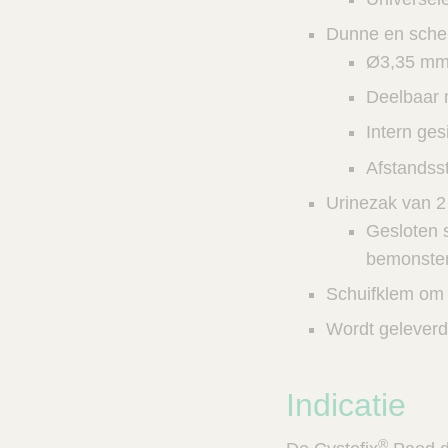
Dunne en scher
Ø3,35 mm,
Deelbaar 
Intern ges
Afstandsst
Urinezak van 2 
Gesloten s
bemonster
Schuifklem om 
Wordt geleverd
Indicatie
®