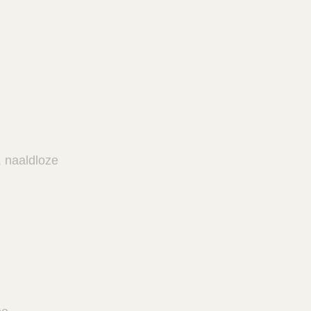
g
, naaldloze