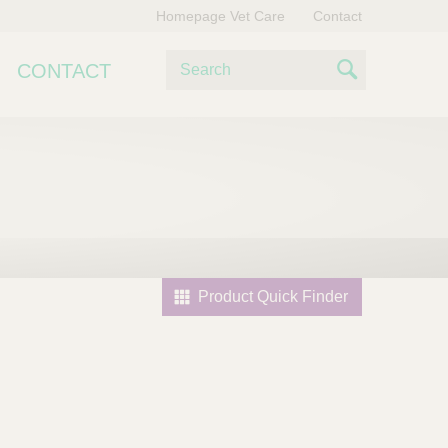
Homepage Vet Care
Contact
Z
CONTACT
o
S
e
e
k
e
a
n
r
c
h
Product Quick Finder