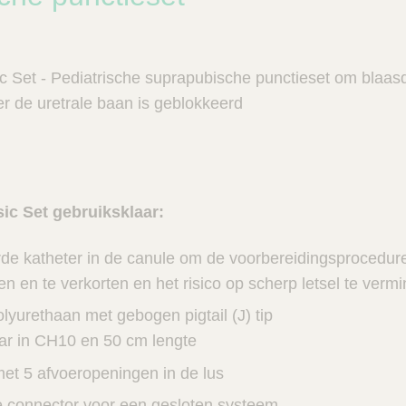
 Set - Pediatrische suprapubische punctieset om blaa
er de uretrale baan is geblokkeerd
ic Set gebruiksklaar:
e katheter in de canule om de voorbereidingsprocedure
n en te verkorten en het risico op scherp letsel te verm
lyurethaan met gebogen pigtail (J) tip
aar in CH10 en 50 cm lengte
met 5 afvoeropeningen in de lus
e connector voor een gesloten systeem