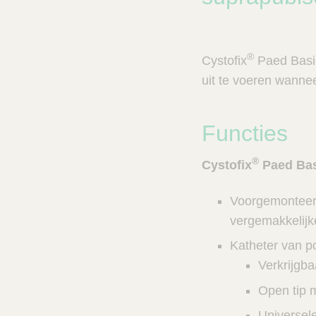
n
c
V
t
e
s
t
®
n
Cystofix
Paed Basic
C
e
a
uit te voeren wanne
r
l
e
z
o
Functies
e
k
®
Cystofix
Paed Bas
e
r
Voorgemonteerd
vergemakkelijke
Katheter van po
Verkrijgb
Open tip 
Universel