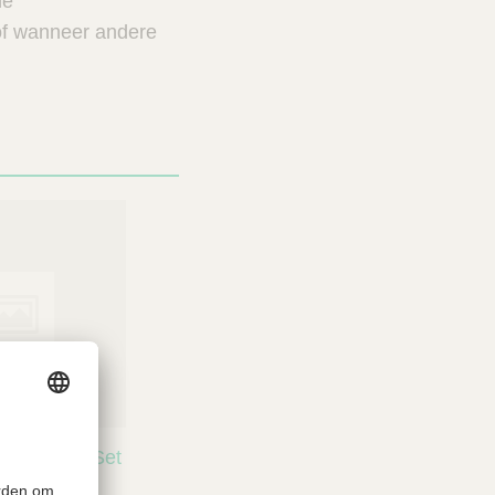
he
 of wanneer andere
aed Basic Set