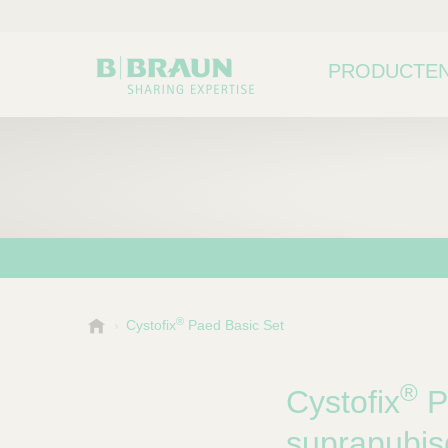
PRODUCTEN
®
B
Cystofix
Paed Basic Set
Kies een categorie of su
P
.
r
B
o
®
r
Cystofix
Pa
a
d
u
suprapubis
u