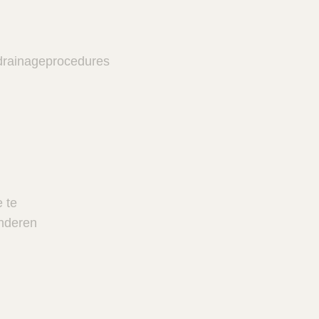
sdrainageprocedures
 te
inderen