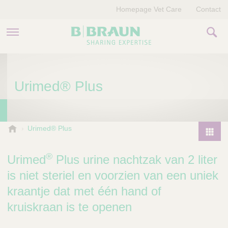
Homepage Vet Care
Contact
PRODUCTEN EN THERAPIEËN
Urimed® Plus
OVER ONS
VERHALEN
B
Urimed® Plus
.
CONTACT
P
B
r
®
Urimed
Plus urine nachtzak van 2 liter
r
o
a
is niet steriel en voorzien van een uniek
d
u
kraantje dat met één hand of
u
n
V
c
kruiskraan is te openen
e
t
t