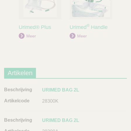
®
Urimed® Plus
Urimed
Handle
Meer
Meer
Artikelen
B
URIMED BAG 2L
e
28300K
s
c
h
URIMED BAG 2L
r