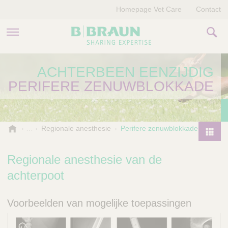
Homepage Vet Care
Contact
PRODUCTEN EN THERAPIEËN
ACHTERBEEN EENZIJDIG
PERIFERE ZENUWBLOKKADE
OVER ONS
VERHALEN
B
Regionale anesthesie
Perifere zenuwblokkade
.
CONTACT
P
B
r
Regionale anesthesie van de
r
o
a
achterpoot
d
u
u
n
Voorbeelden van mogelijke toepassingen
V
c
e
t
t