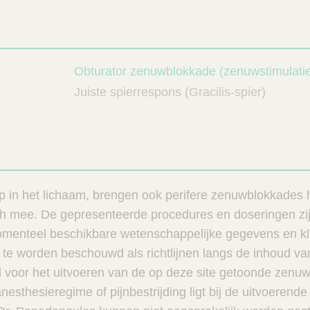
Obturator zenuwblokkade (zenuwstimulati
Juiste spierrespons (Gracilis-spier)
ep in het lichaam, brengen ook perifere zenuwblokkades h
ch mee. De gepresenteerde procedures en doseringen zij
enteel beschikbare wetenschappelijke gegevens en kli
 te worden beschouwd als richtlijnen langs de inhoud va
d voor het uitvoeren van de op deze site getoonde zenu
esthesieregime of pijnbestrijding ligt bij de uitvoerende 