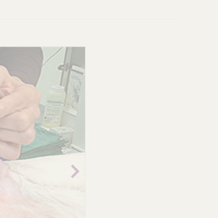
Next
image