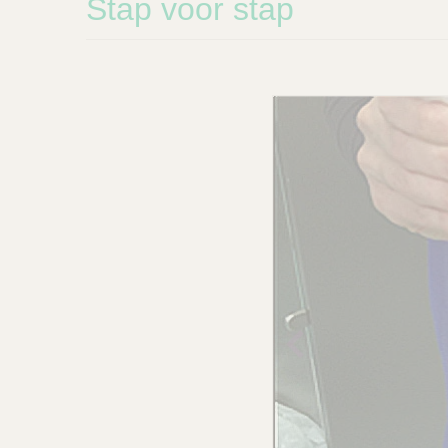
Stap voor stap
Previo
us
image