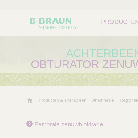
PRODUCTEN
ACHTERBEEN
OBTURATOR ZENU
B
Producten & Therapieën
Anesthesie
Regional
Kies een categorie of su
P
.
r
B
o
r
Femorale zenuwblokkade
a
d
u
u