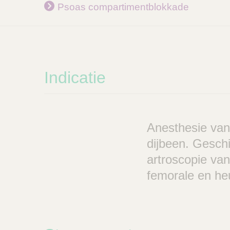
n
c
Psoas compartimentblokkade
V
t
e
s
t
n
C
e
a
r
l
Indicatie
e
z
o
e
k
Anesthesie van 
e
r
dijbeen. Geschi
artroscopie van
femorale en h