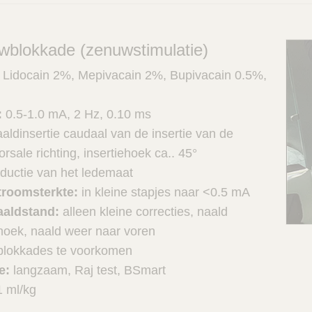
wblokkade (zenuwstimulatie)
:
Lidocain 2%, Mepivacain 2%, Bupivacain 0.5%,
:
0.5-1.0 mA, 2 Hz, 0.10 ms
aldinsertie caudaal van de insertie van de
orsale richting, insertiehoek ca.. 45°
ductie van het ledemaat
troomsterkte:
in kleine stapjes naar <0.5 mA
aaldstand:
alleen kleine correcties, naald
 hoek, naald weer naar voren
blokkades te voorkomen
ie:
langzaam, Raj test, BSmart
1 ml/kg