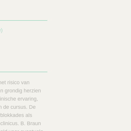
e)
et risico van
n grondig herzien
nische ervaring,
n de cursus. De
wblokkades als
clinicus. B. Braun