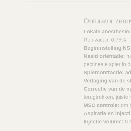
Obturator zenu
Lokale anesthesie
Ropivacain 0.75%
Begininstelling NS
Naald oriëntatie:
na
pectineale spier in d
Spiercontractie:
ad
Verlaging van de s
Correctie van de n
terugtrekken, juiste
MSC controle:
om 
Aspiratie en inject
Injectie volume:
0.