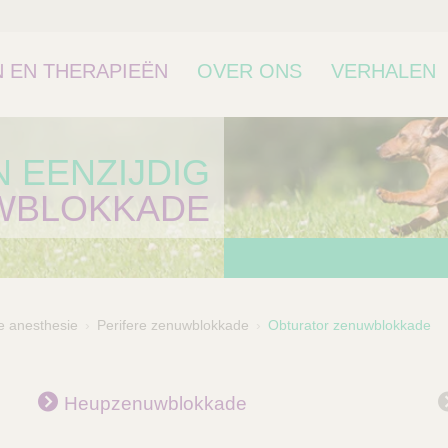
 EN THERAPIEËN
OVER ONS
VERHALEN
 EENZIJDIG
WBLOKKADE
e anesthesie
Perifere zenuwblokkade
Obturator zenuwblokkade
bcategorie
Heupzenuwblokkade