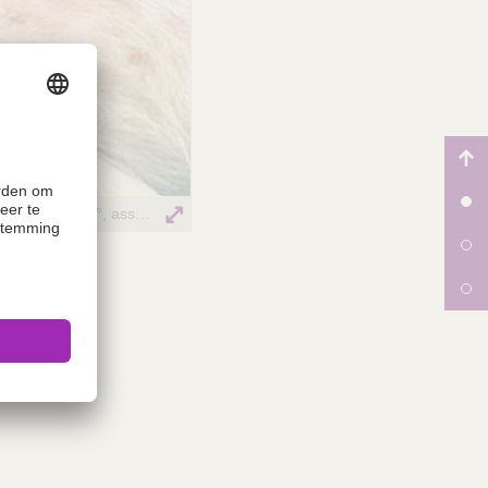
Lateral position, limb to be blocked on top, limb is abducted approx. 90°, knee and tarsus are flexed approx. 90°, assistant holds knee loosely to allow for adduction muscle response to be seen
Gracilis muscle (orange), pectineal muscle