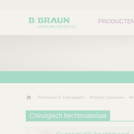
PRODUCTEN
B
Producten & Therapieën
Product Overview
Wo
Kies een categorie of su
P
.
r
B
Chirurgisch hechtmateriaal
o
r
a
d
u
u