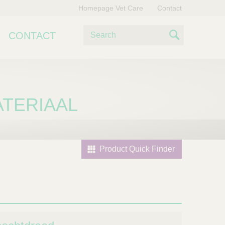
Homepage Vet Care
Contact
Z
CONTACT
o
S
e
e
k
e
a
n
TERIAAL
r
c
h
Product Quick Finder