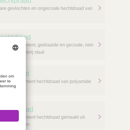
hechtdraad
are gevlochten en ongecoate hechtdraad van
hechtdraad
are monofilament, gedraaide en gecoate, niet-
ad van roestvrij staal
echtdraad
are monofilament hechtdraad van polyamide
hechtdraad
are monofilament hechtdraad gemaakt uit
n polyethyleen