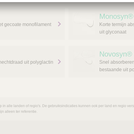
Monosyn® 
iet gecoate monofilament
Korte termijn a
uit glyconaat
Novosyn® 
echtdraad uit polyglactin
Snel absorberen
bestaande uit po
p in alle landen of regio's. De gebruiksindicaties kunnen ook per land en regio ve
n alleen ter referentie.