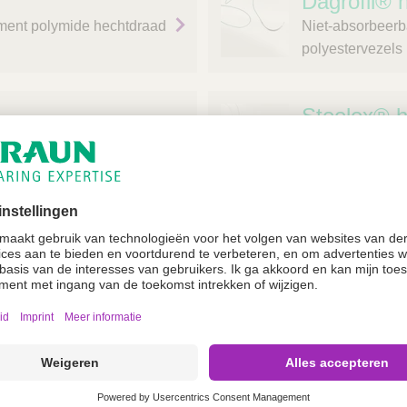
Dagrofil® 
ment polymide hechtdraad
Niet-absorbeerb
polyestervezels
Steelex® 
ecoate hechtdraad van
Niet-absorbeerb
gecoate hechtdra
Dafilon® h
raad van glyconaat
Niet-absorbeerb
Optilene® 
raad van polydioxanon
Niet-absorbeerb
polypropyleen e